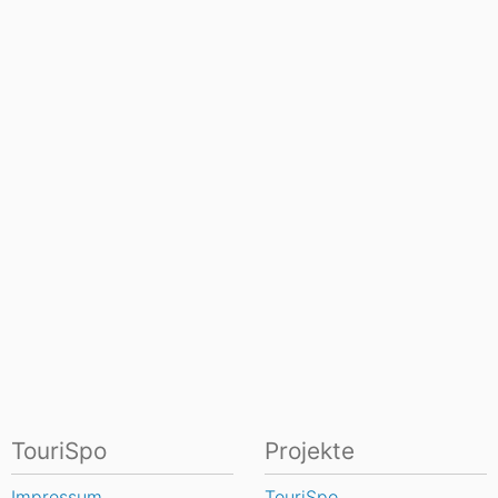
TouriSpo
Projekte
Impressum
TouriSpo