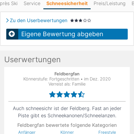
près Ski
Service
Schneesicherheit
Preis/Leistung
B
Zu den Userbewertungen
Eigene Bewertung abgeben
Userwertungen
Feldbergfan
Könnerstufe: Fortgeschritten • im Dez. 2020
Verreist als: Familie
Auch schneesichr ist der Feldberg. Fast an jeder
Piste gibt es Schneekanonen/Schneelanzen.
Feldbergfan bewertete folgende Kategorien
Anfänger
Könner
Freestyle