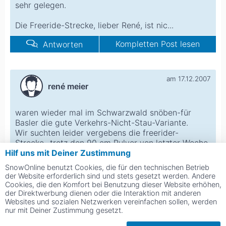
sehr gelegen.
Die Freeride-Strecke, lieber René, ist nic...
Kompletten Post lesen
Antworten
am 17.12.2007
rené meier
waren wieder mal im Schwarzwald snöben-für
Basler die gute Verkehrs-Nicht-Stau-Variante.
Wir suchten leider vergebens die freerider-
Strecke...trotz den 90 cm Pulver von letzter Woche.
Hilf uns mit Deiner Zustimmung
Internet gi...
SnowOnline benutzt Cookies, die für den technischen Betrieb
Kompletten Post lesen
Antworten
der Website erforderlich sind und stets gesetzt werden. Andere
Cookies, die den Komfort bei Benutzung dieser Website erhöhen,
der Direktwerbung dienen oder die Interaktion mit anderen
Websites und sozialen Netzwerken vereinfachen sollen, werden
am 21.11.2007
nur mit Deiner Zustimmung gesetzt.
Volker H.