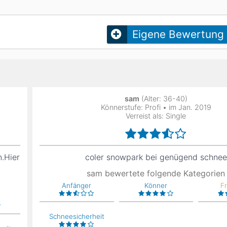
Head
Russland
Südkorea
Türkei
Dynastar
Salomon
Eigene Bewertung
Aserbaidschan
Vereinigte Arabische Emirate
Stöckli
Kästle
Scott
ien
sam
(Alter: 36-40)
Ogso
Könnerstufe: Profi • im Jan. 2019
Indigo
Verreist als: Single
nien
.Hier
coler snowpark bei genügend schnee
sam bewertete folgende Kategorien
Anfänger
Könner
F
Schneesicherheit