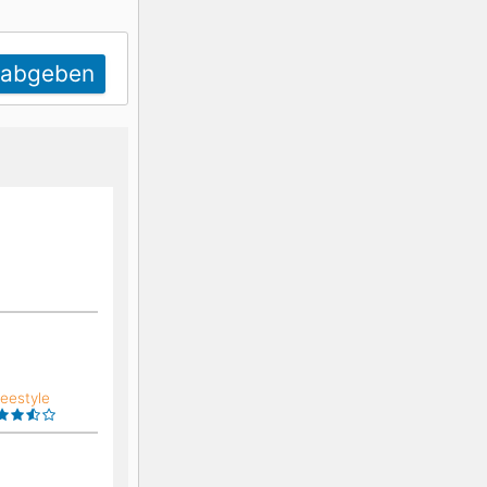
K2
Georgien
 abgeben
Black Diamond
reestyle