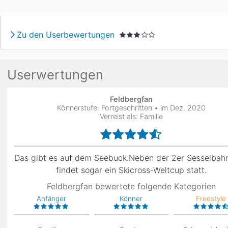
Asien
Blizzard
Südamerika
Japan
China
Zu den Userbewertungen
Argentinien
Chile
Iran
Indien
Nordica
Asien
Ozeanien
Userwertungen
Russland
China
Neuseeland
Austral
Feldbergfan
Könnerstufe: Fortgeschritten • im Dez. 2020
Hagan
Südamerika
Verreist als: Familie
Chile
Argenti
Das gibt es auf dem Seebuck.Neben der 2er Sesselbahn
Afrika
findet sogar ein Skicross-Weltcup statt.
Ägypten
Feldbergfan bewertete folgende Kategorien
Anfänger
Könner
Freestyle