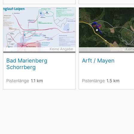
Keine Angabe
Kein
Bad Marienberg
Arft / Mayen
Schorrberg
Pistenlänge
1.1
km
Pistenlänge
1.5
km