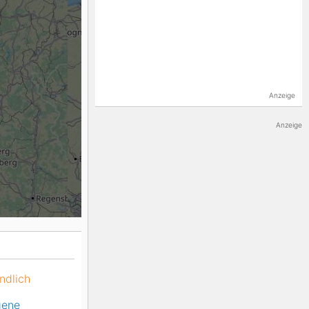
K2
Georgien
Black Diamond
Anzeige
Anzeige
ndlich
gene