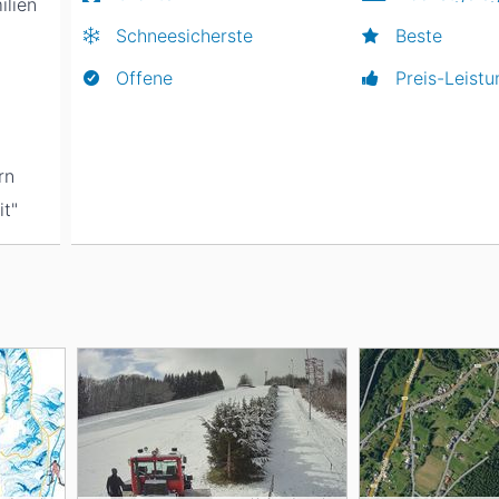
ilien
Schneesicherste
Beste
Offene
Preis-Leistu
rn
it"