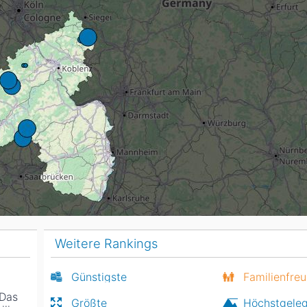
Head
Russland
Südkorea
Türkei
Dynastar
Salomon
Aserbaidschan
Vereinigte Arabische Emirate
Stöckli
Kästle
Scott
ien
Ogso
Indigo
nien
Weitere Rankings
Günstigste
Familienfreu
 Das
Größte
Höchstgele