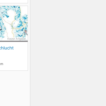
Keine Angabe
chlucht
km