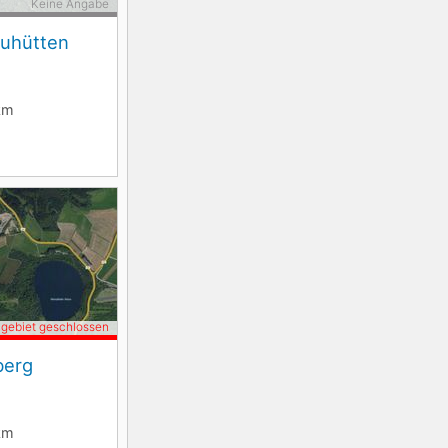
Keine Angabe
euhütten
km
igebiet geschlossen
berg
km