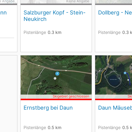
e Angabe
Keine Angabe
ann
Salzburger Kopf - Stein-
Dollberg - N
Neukirch
Pistenlänge
0.3
km
Pistenlänge
0.3
Skigebiet geschlossen
Sk
Ernstberg bei Daun
Daun Mäuse
Pistenlänge
0.5
km
Pistenlänge
0.5