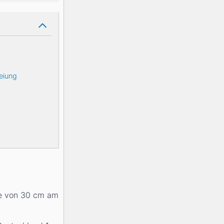
eiung
he von 30
cm
am