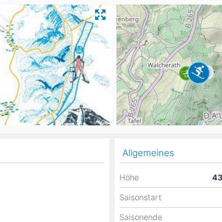
Head
Russland
Südkorea
Türkei
Dynastar
Salomon
Aserbaidschan
Vereinigte Arabische Emirate
Stöckli
Kästle
Scott
ien
Ogso
Indigo
nien
Allgemeines
Höhe
4
Saisonstart
Saisonende