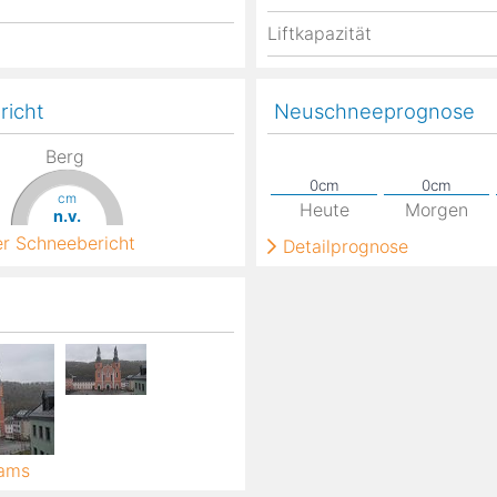
Liftkapazität
richt
Neuschneeprognose
Berg
cm
Heute
Morgen
n.v.
ter Schneebericht
Detailprognose
cams