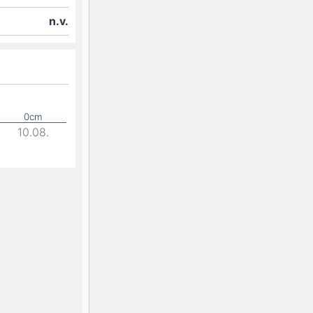
n.v.
10.08.