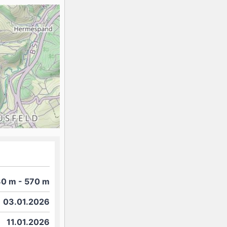
K2
Georgien
Black Diamond
30
m
- 570
m
03.01.2026
11.01.2026