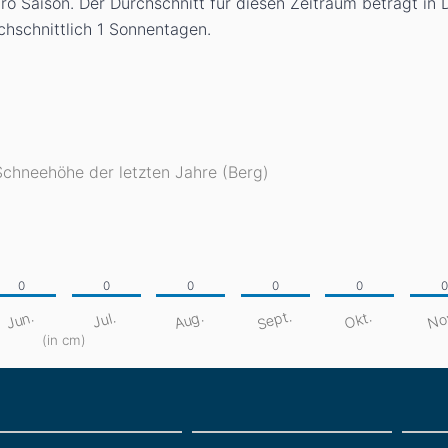
o Saison. Der Durchschnitt für diesen Zeitraum beträgt in 
chschnittlich 1 Sonnentagen.
Schneehöhe der letzten Jahre (Berg)
Sept.
No
Aug.
Jun.
Okt.
Jul.
(in cm)