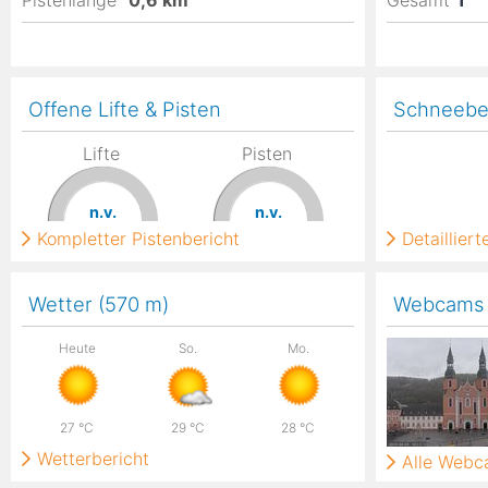
Pistenlänge
0,6
km
Gesamt
1
Offene Lifte & Pisten
Schneebe
Lifte
Pisten
n.v.
n.v.
Kompletter Pistenbericht
Detaillier
Wetter (570
m
)
Webcams
Heute
So.
Mo.
27
°C
29
°C
28
°C
Wetterbericht
Alle Web