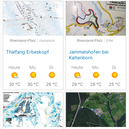
Rheinland-Pfalz
Hunsrück
Rheinland-Pfalz
Eifel
Thalfang Erbeskopf
Jammelshofen bei
Kaltenborn
Heute
Mo.
Di.
Heute
Mo.
Di.
30
°C
30
°C
26
°C
29
°C
29
°C
25
°C