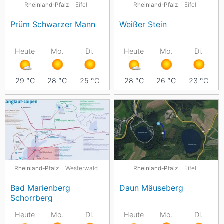
Rheinland-Pfalz
Eifel
Rheinland-Pfalz
Eifel
Prüm Schwarzer Mann
Weißer Stein
Heute
Mo.
Di.
Heute
Mo.
Di.
29
°C
28
°C
25
°C
28
°C
26
°C
23
°C
Rheinland-Pfalz
Westerwald
Rheinland-Pfalz
Eifel
Bad Marienberg
Daun Mäuseberg
Schorrberg
Heute
Mo.
Di.
Heute
Mo.
Di.