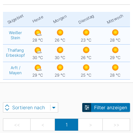
Mittwoch
Skigebiet
Dienstag
Morgen
Heute
Weißer
Stein
28
°C
26
°C
23
°C
28
°C
Thalfang
Erbeskopf
30
°C
30
°C
26
°C
29
°C
Arft /
Mayen
29
°C
29
°C
25
°C
28
°C
Sortieren nach
Filter anzeigen
<<
<
1
>
>>