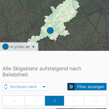
ist größer als
Alle Skigebiete aufsteigend nach
Beliebtheit
Sortieren nach
Filter anzeigen
<<
<
1
>
>>