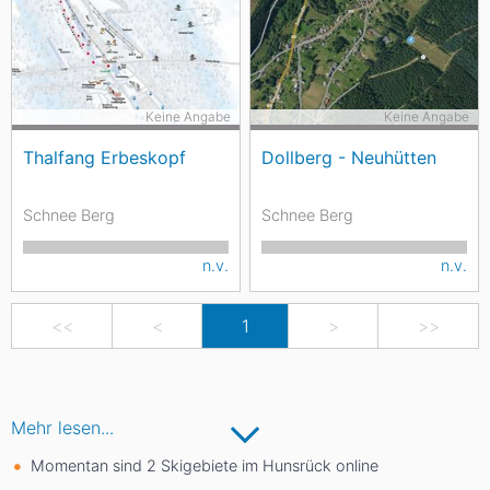
Keine Angabe
Keine Angabe
Thalfang Erbeskopf
Dollberg - Neuhütten
Schnee Berg
Schnee Berg
n.v.
n.v.
<<
<
1
>
>>
Mehr lesen...
Momentan sind 2 Skigebiete im Hunsrück online