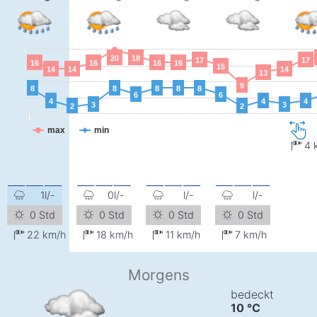
20
18
17
17
16
16
16
16
15
14
14
14
13
9
8
8
8
8
8
6
6
4
4
4
3
3
2
2
max
min
4
1l/-
0l/-
l/-
l/-
0 Std
0 Std
0 Std
0 Std
22
km/h
18
km/h
11
km/h
7
km/h
Morgens
bedeckt
10
°C