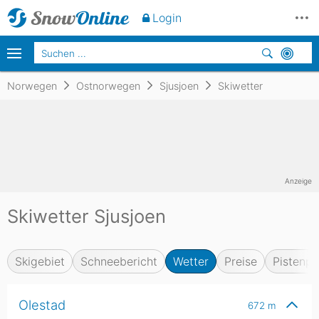
Login
Norwegen
Ostnorwegen
Sjusjoen
Skiwetter
Anzeige
Skiwetter Sjusjoen
Skigebiet
Schneebericht
Wetter
Preise
Pistenpl
Olestad
672
m