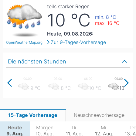
teils starker Regen
10
°C
min. 8
°C
max. 16
°C
Heute, 09.08.2026:
Zur 9-Tages-Vorhersage
OpenWeatherMap.org
Die nächsten Stunden
9
°C
8
°C
10
°C
13
°C
15-Tage Vorhersage
Neuschneevorhersage
Heute
Morgen
Di.
Mi.
Do
9. Aug.
10. Aug.
11. Aug.
12. Aug.
13. 