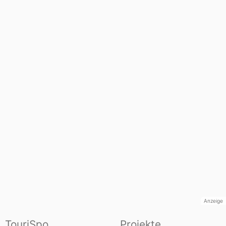
Anzeige
TouriSpo
Projekte