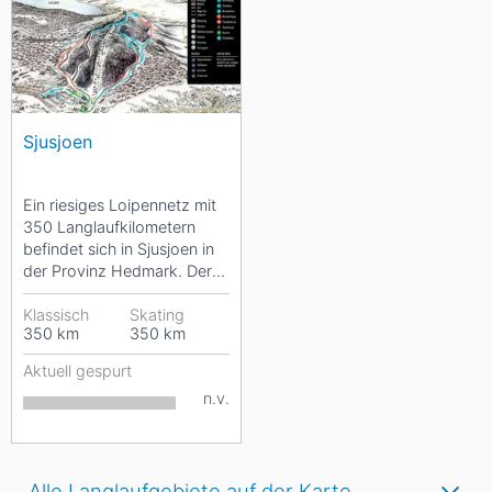
Sjusjoen
Ein riesiges Loipennetz mit
350 Langlaufkilometern
befindet sich in Sjusjoen in
der Provinz Hedmark. Der
Ort liegt malerisch zwischen
mehreren...
Klassisch
Skating
350
km
350
km
Aktuell gespurt
n.v.
Alle Langlaufgebiete auf der Karte