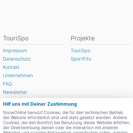
TouriSpo
Projekte
Impressum
TouriSpo
Datenschutz
SportFits
Kontakt
Unternehmen
FAQ
Newsletter
Widget
Hilf uns mit Deiner Zustimmung
Umfragen
SnowOnline benutzt Cookies, die für den technischen Betrieb
Skigebiet bewerten
der Website erforderlich sind und stets gesetzt werden. Andere
Cookies, die den Komfort bei Benutzung dieser Website erhöhen,
der Direktwerbung dienen oder die Interaktion mit anderen
Websites und sozialen Netzwerken vereinfachen sollen, werden