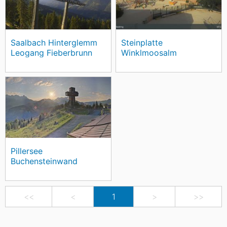
Saalbach Hinterglemm
Steinplatte
Leogang Fieberbrunn
Winklmoosalm
Pillersee
Buchensteinwand
<<
<
1
>
>>