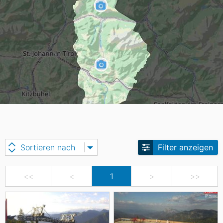
Sortieren nach
Filter anzeigen
<<
<
1
>
>>