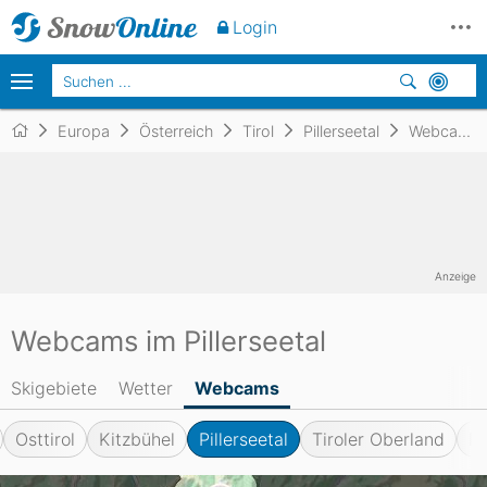
Login
Europa
Österreich
Tirol
Pillerseetal
Webcams
Anzeige
Webcams im Pillerseetal
Skigebiete
Wetter
Webcams
Osttirol
Kitzbühel
Pillerseetal
Tiroler Oberland
Re