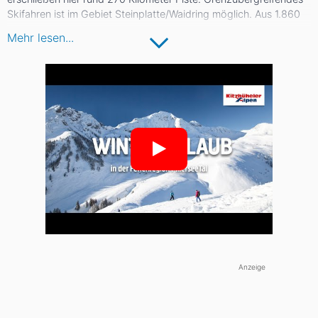
Skifahren ist im Gebiet Steinplatte/Waidring möglich. Aus 1.860
Metern Höhe führen 40 Abfahrtskilometer nach Tirol, ins
Mehr lesen...
Salzburger Land und nach Bayern. Die Buchensteinwand ist das
geeignete Skigebiet für Familien mit Kindern: Im Bobo
Kinderpark lernen schon die Kleinsten die ersten Schwünge auf
den Brettern.
Anzeige