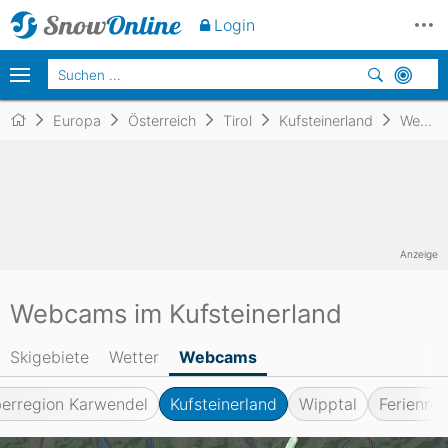
Login
Europa
Österreich
Tirol
Kufsteinerland
Webcams
Anzeige
Webcams im Kufsteinerland
Skigebiete
Wetter
Webcams
berregion Karwendel
Kufsteinerland
Wipptal
Ferienreg