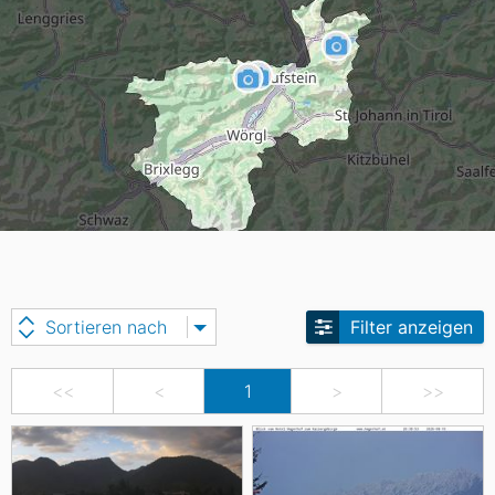
Sortieren nach
Filter anzeigen
<<
<
1
>
>>