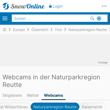
Login
Europa
Österreich
Tirol
Naturparkregion Reutte
Anzeige
Webcams in der Naturparkregion
Reutte
Skigebiete
Wetter
Webcams
tal Wildschönau
Naturparkregion Reutte
Kaiserwinkl
R