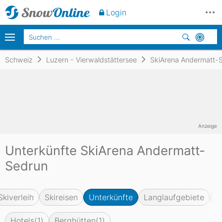
Login
Schweiz
Luzern - Vierwaldstättersee
SkiArena Andermatt-
Anzeige
Unterkünfte SkiArena Andermatt-
Sedrun
Skiverleih
Skireisen
Unterkünfte
Langlaufgebiete
F
Hotels
(1)
Berghütten
(1)