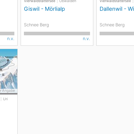
Vierwaldstättersee
Obwalden
Vierwaldstättersee
Giswil - Mörlialp
Dallenwil - W
Schnee Berg
Schnee Berg
n.v.
n.v.
e Angabe
Uri