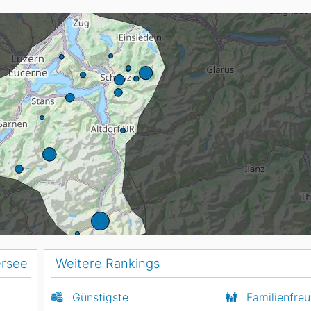
Head
Russland
Südkorea
Türkei
Dynastar
Salomon
Aserbaidschan
Vereinigte Arabische Emirate
Stöckli
Kästle
Scott
ien
Ogso
Indigo
nien
ersee
Weitere Rankings
Günstigste
Familienfreu