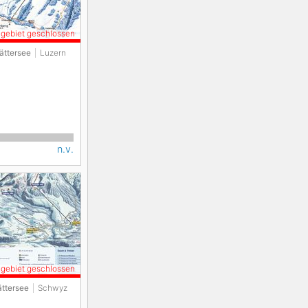
igebiet geschlossen
ättersee
Luzern
n.v.
igebiet geschlossen
ättersee
Schwyz