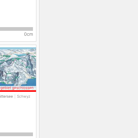
0cm
igebiet geschlossen
ättersee
Schwyz