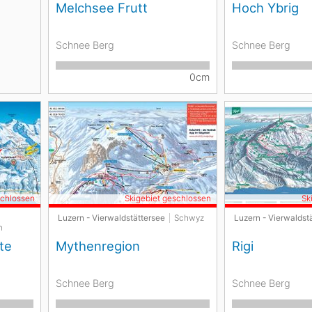
Melchsee Frutt
Hoch Ybrig
Schnee Berg
Schnee Berg
0cm
schlossen
Skigebiet geschlossen
Sk
Luzern - Vierwaldstättersee
Schwyz
Luzern - Vierwaldst
n
te
Mythenregion
Rigi
Schnee Berg
Schnee Berg