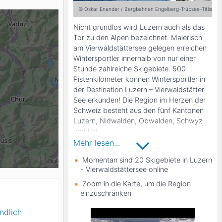
© Oskar Enander / Bergbahnen Engelberg-Trübsee-Titlis AG
K2
Georgien
Nicht grundlos wird Luzern auch als das
Tor zu den Alpen bezeichnet. Malerisch
am Vierwaldstättersee gelegen erreichen
Wintersportler innerhalb von nur einer
Black Diamond
Stunde zahlreiche Skigebiete. 500
Pistenkilometer können Wintersportler in
der Destination Luzern – Vierwaldstätter
See erkunden! Die Region im Herzen der
Schweiz besteht aus den fünf Kantonen
Luzern, Nidwalden, Obwalden, Schwyz
und Uri.
Mehr lesen...
Momentan sind 20 Skigebiete in Luzern
In Nidwalden bietet das 40
- Vierwaldstättersee online
Pistenkilometer große Skigebiet
Klewenalp-Stockhütte ein tolles
Zoom in die Karte, um die Region
Panorama auf den Vierwaldstätter See.
einzuschränken
Einen beeindruckenden Blick auf den See
ndlich
und die Alpen versprechen auch die Pisten