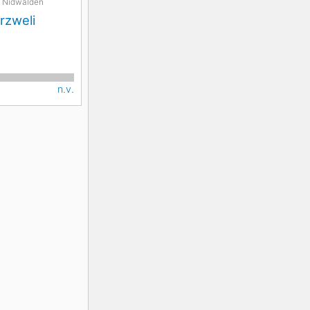
Nidwalden
irzweli
n.v.