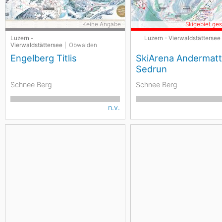
Keine Angabe
Skigebiet ge
Luzern -
Luzern - Vierwaldstättersee
Vierwaldstättersee
Obwalden
Engelberg Titlis
SkiArena Andermatt
Sedrun
Schnee Berg
Schnee Berg
n.v.