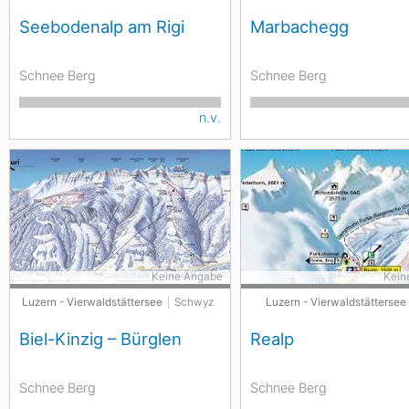
Seebodenalp am Rigi
Marbachegg
Schnee Berg
Schnee Berg
n.v.
Keine Angabe
Kein
Luzern - Vierwaldstättersee
Schwyz
Luzern - Vierwaldstättersee
Biel-Kinzig – Bürglen
Realp
Schnee Berg
Schnee Berg