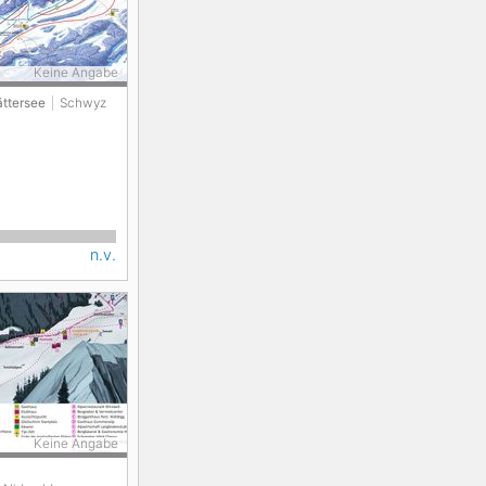
Keine Angabe
ättersee
Schwyz
n.v.
Keine Angabe