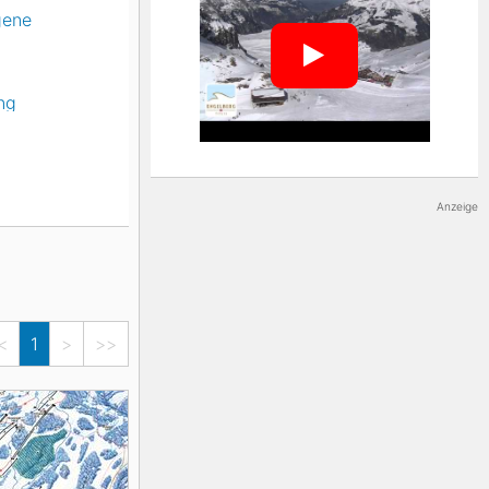
auf der Rigi in der Schwyz. Der Kanton im
gene
Nordosten der Region punktet zudem mit
dem Familienskigebiet Stoos und der bei
Freestylern beliebten Mythenregion. Das
größte Skigebiet im Kanton Luzern ist
ng
Sörenberg, dessen Pisten sich bis zum
2.350 Meter hohen Brienzer Rothorn
erstrecken. Dieses markiert den höchsten
Punkt in Luzern. Der Kanton Uri bietet im
Anzeige
Süden mit der Skiarena Andermatt-Sedrun
ein schneesicheres Gebiet am fast 3.000
Meter hohen Gemsstock. Obwalden
rundet das Angebot der Region ab. Hier
erwarten Winterurlauber das bei Familien
beliebte Melchsee Frutt sowie mit
<
1
>
>>
Engelberg Titlis das höchstgelegene
Skigebiet, das dank der Lage am 3.020
Meter hohen Titlisgletscher eine lange
Saison verspricht.