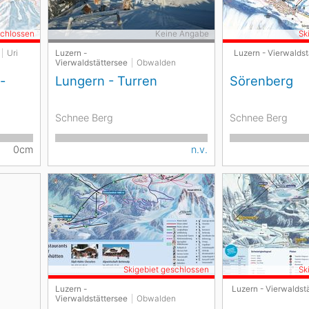
schlossen
Keine Angabe
Sk
Uri
Luzern -
Luzern - Vierwaldst
Vierwaldstättersee
Obwalden
-
Lungern - Turren
Sörenberg
Schnee Berg
Schnee Berg
0cm
n.v.
Skigebiet geschlossen
Sk
Luzern -
Luzern - Vierwaldst
Vierwaldstättersee
Obwalden