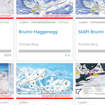
schlossen
Skigebiet geschlossen
Schwyz
Luzern - Vierwaldstättersee
Schwyz
Luzern - Vierwaldst
Brunni-Haggenegg
Skilift Brunni
Schnee Berg
Schnee Berg
0cm
n.v.
schlossen
Skigebiet geschlossen
Luzern
Luzern -
Luzern -