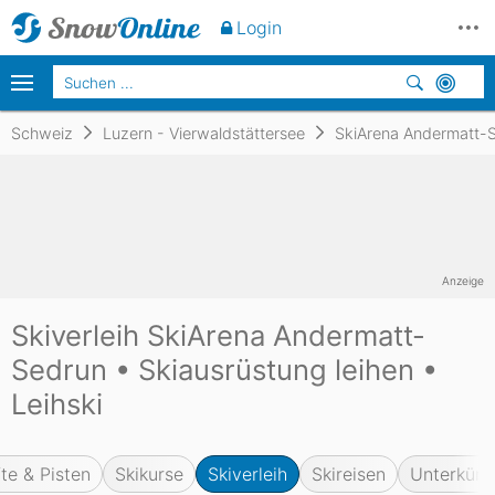
Login
Schweiz
Luzern - Vierwaldstättersee
SkiArena Andermatt-
Anzeige
Skiverleih SkiArena Andermatt-
Sedrun • Skiausrüstung leihen •
Leihski
fte & Pisten
Skikurse
Skiverleih
Skireisen
Unterkünf