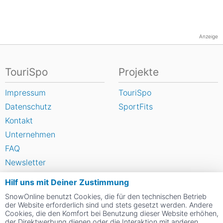
Anzeige
TouriSpo
Projekte
Impressum
TouriSpo
Datenschutz
SportFits
Kontakt
Unternehmen
FAQ
Newsletter
Widget
Hilf uns mit Deiner Zustimmung
Umfragen
SnowOnline benutzt Cookies, die für den technischen Betrieb
Skigebiet bewerten
der Website erforderlich sind und stets gesetzt werden. Andere
Cookies, die den Komfort bei Benutzung dieser Website erhöhen,
der Direktwerbung dienen oder die Interaktion mit anderen