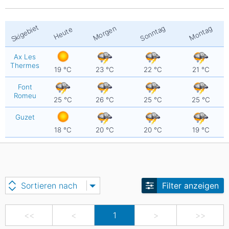
Skigebiet
Sonntag
Morgen
Montag
Heute
Ax Les
Thermes
19
°C
23
°C
22
°C
21
°C
Font
Romeu
25
°C
26
°C
25
°C
25
°C
Guzet
18
°C
20
°C
20
°C
19
°C
Sortieren nach
Filter anzeigen
<<
<
1
>
>>