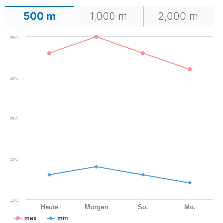
500
m
1,000
m
2,000
m
35°C
30°C
25°C
20°C
15°C
Heute
Morgen
So.
Mo.
max
min