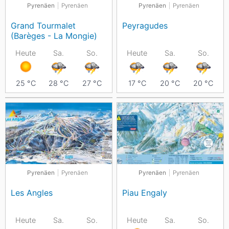
Pyrenäen
Pyrenäen
Pyrenäen
Pyrenäen
Grand Tourmalet
Peyragudes
(Barèges - La Mongie)
Heute
Sa.
So.
Heute
Sa.
So.
25
°C
28
°C
27
°C
17
°C
20
°C
20
°C
Pyrenäen
Pyrenäen
Pyrenäen
Pyrenäen
Les Angles
Piau Engaly
Heute
Sa.
So.
Heute
Sa.
So.