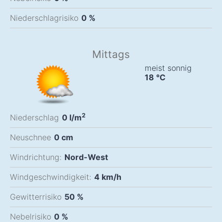
Niederschlagrisiko
0 %
Mittags
meist sonnig
18
°C
2
Niederschlag
0
l/m
Neuschnee
0
cm
Windrichtung:
Nord-West
Windgeschwindigkeit:
4
km/h
Gewitterrisiko
50 %
Nebelrisiko
0 %