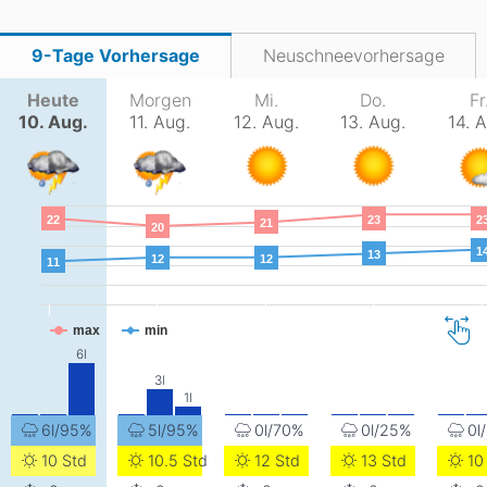
9-Tage Vorhersage
Neuschneevorhersage
Heute
Morgen
Mi.
Do.
Fr
10. Aug.
11. Aug.
12. Aug.
13. Aug.
14. 
22
23
2
21
20
1
13
12
12
11
max
min
6l/95%
5l/95%
0l/70%
0l/25%
0l
10 Std
10.5 Std
12 Std
13 Std
10