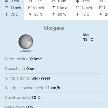
0 cm
0 cm
0 cm
0 cm
0
11
km/h
4
km/h
11
km/h
11
km/h
11
75 %
85 %
50 %
45 %
2
Morgens
klar
13
°C
2
Niederschlag
0
l/m
Neuschnee
0
cm
Windrichtung:
Süd-West
Windgeschwindigkeit:
11
km/h
Gewitterrisiko
70 %
Nebelrisiko
0 %