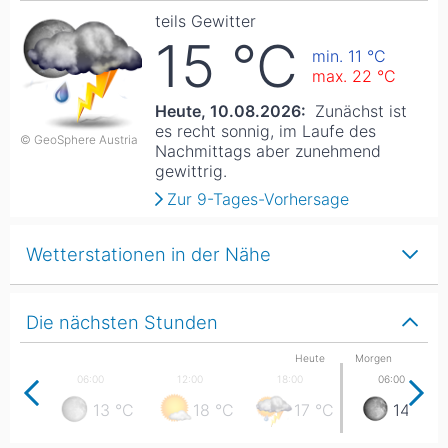
teils Gewitter
15
°C
min. 11
°C
max. 22
°C
Heute, 10.08.2026:
Zunächst ist
es recht sonnig, im Laufe des
© GeoSphere Austria
Nachmittags aber zunehmend
gewittrig.
Zur 9-Tages-Vorhersage
Wetterstationen in der Nähe
Die nächsten Stunden
Heute
Morgen
13
°C
18
°C
17
°C
14
°C