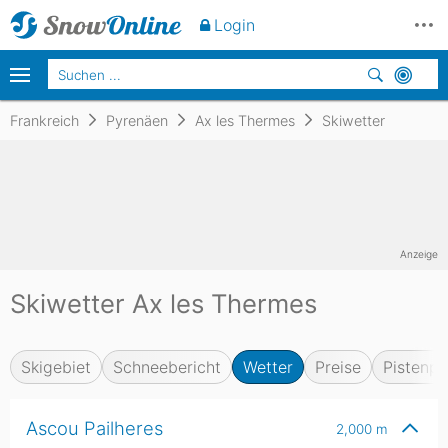
Login
Frankreich
Pyrenäen
Ax les Thermes
Skiwetter
Anzeige
Skiwetter Ax les Thermes
Skigebiet
Schneebericht
Wetter
Preise
Pistenpl
Ascou Pailheres
2,000
m