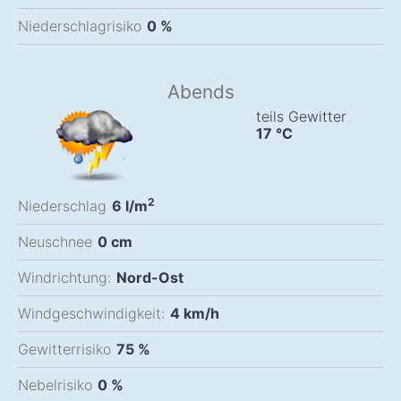
Niederschlagrisiko
0 %
Abends
teils Gewitter
17
°C
2
Niederschlag
6
l/m
Neuschnee
0
cm
Windrichtung:
Nord-Ost
Windgeschwindigkeit:
4
km/h
Gewitterrisiko
75 %
Nebelrisiko
0 %