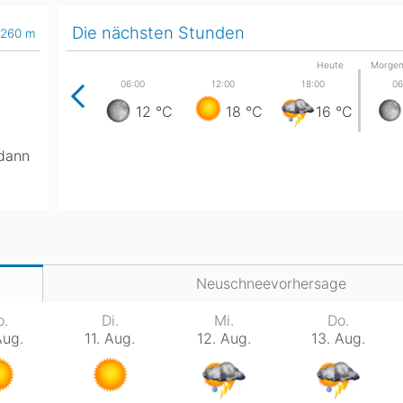
Die nächsten Stunden
,260
m
Head
Russland
Südkorea
Türkei
Dynastar
Salomon
Heute
Morge
Aserbaidschan
Vereinigte Arabische Emirate
12
°C
18
°C
16
°C
Stöckli
Kästle
Scott
,dann
ien
Ogso
Indigo
nien
Neuschneevorhersage
o.
Di.
Mi.
Do.
Aug.
11. Aug.
12. Aug.
13. Aug.