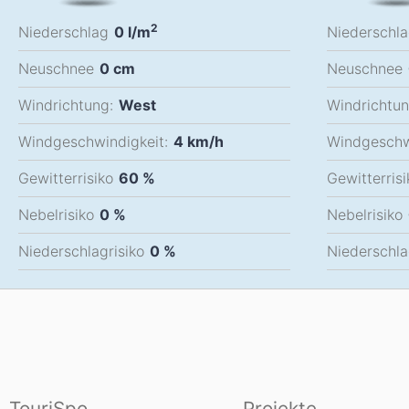
2
Niederschlag
0
l/m
Niederschl
Neuschnee
0
cm
Neuschnee
Windrichtung:
West
Windrichtun
Windgeschwindigkeit:
4
km/h
Windgeschw
Gewitterrisiko
60 %
Gewitterrisi
Nebelrisiko
0 %
Nebelrisiko
Niederschlagrisiko
0 %
Niederschla
TouriSpo
Projekte