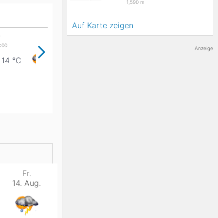
1,590
m
K2
Georgien
Auf Karte zeigen
n
Anzeige
14
°C
17
°C
16
°C
Black Diamond
Fr.
14. Aug.