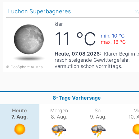
Asien
Luchon Superbagneres
2
Blizzard
Südamerika
Japan
China
klar
Argentinien
Chile
Iran
Indien
11
°C
min. 10
°C
Nordica
Asien
max. 18
°C
Ozeanien
Heute, 07.08.2026:
Klarer Beginn 
Russland
China
Neuseeland
Austral
rasch steigende Gewittergefahr,
vermutlich schon vormittags.
Hagan
© GeoSphere Austria
Südamerika
Chile
Argenti
8-Tage Vorhersage
Afrika
Heute
Morgen
So.
M
Ägypten
7. Aug.
8. Aug.
9. Aug.
10. 