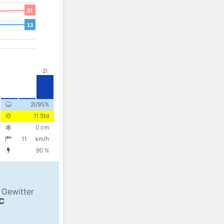
21
13
2l/95%
11 Std
0 cm
11
km/h
90 %
s Gewitter
C