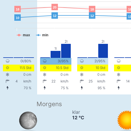
20
18
18
1
12
12
1
10
max
min
0l/80%
3l/95%
2l/95%
11.5 Std
10.5 Std
10 Std
0 cm
0 cm
0 cm
4
km/h
22
km/h
25
km/h
14
70 %
75 %
95 %
Morgens
klar
12
°C