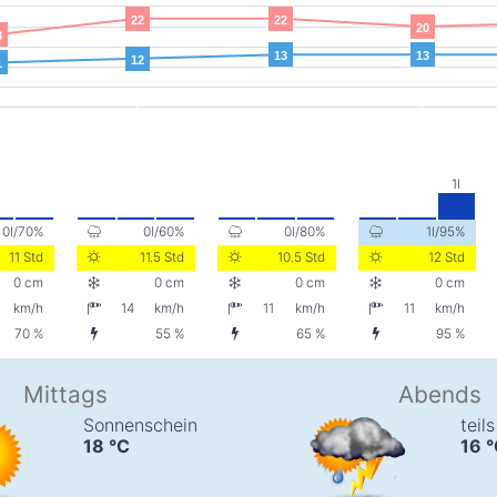
22
22
20
8
13
13
12
1
0l/70%
0l/60%
0l/80%
1l/95%
11 Std
11.5 Std
10.5 Std
12 Std
0 cm
0 cm
0 cm
0 cm
km/h
14
km/h
11
km/h
11
km/h
70 %
55 %
65 %
95 %
Mittags
Abends
Sonnenschein
teil
18
°C
16
°