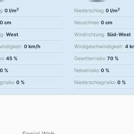
2
2
ag
0
l/m
Niederschlag
0
l/m
0
cm
Neuschnee
0
cm
g:
West
Windrichtung:
Süd-West
indigkeit:
0
km/h
Windgeschwindigkeit:
4
k
ko
45 %
Gewitterrisiko
70 %
0 %
Nebelrisiko
0 %
grisiko
0 %
Niederschlagrisiko
0 %
Social Web