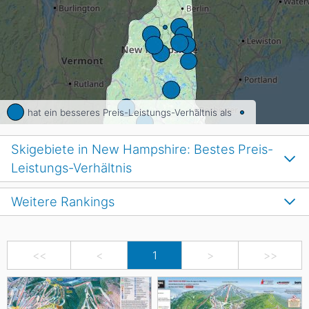
hat ein besseres Preis-Leistungs-Verhältnis als
Skigebiete in New Hampshire: Bestes Preis-
Leistungs-Verhältnis
Weitere Rankings
<<
<
1
>
>>