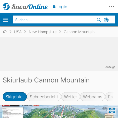
Login
USA
New Hampshire
Cannon Mountain
Anzeige
Skiurlaub Cannon Mountain
Skigebiet
Schneebericht
Wetter
Webcams
Prei