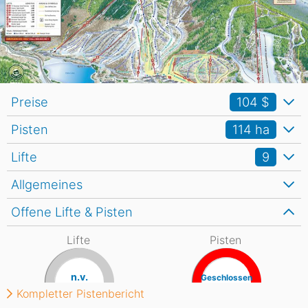
Preise
104 $
Pisten
114
ha
Lifte
9
Allgemeines
Offene Lifte & Pisten
Lifte
Pisten
n.v.
Geschlossen
Kompletter Pistenbericht