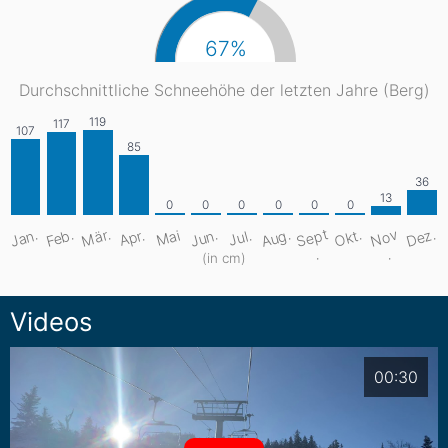
67%
Durchschnittliche Schneehöhe der letzten Jahre (Berg)
S
e
pt
Aug.
Dez.
Mär.
Jan.
Feb.
Jun.
Okt.
N
o
v
Apr.
Mai
Jul.
.
.
(in cm)
Videos
00:30