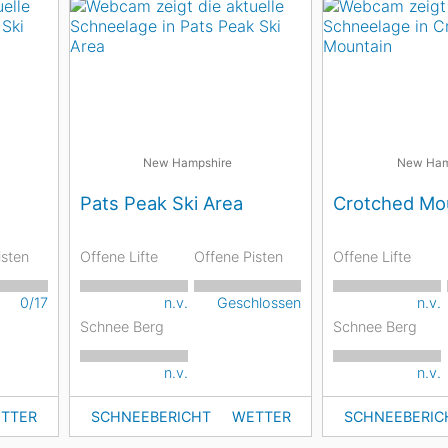
New Hampshire
New Ham
Pats Peak Ski Area
Crotched Mo
isten
Offene Lifte
Offene Pisten
Offene Lifte
0/17
n.v.
Geschlossen
n.v.
Schnee Berg
Schnee Berg
n.v.
n.v.
TTER
SCHNEEBERICHT
WETTER
SCHNEEBERIC