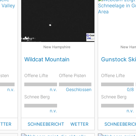
New Hampshire
New Ham
Wildcat Mountain
Gunstock Ski
isten
Offene Lifte
Offene Pisten
Offene Lifte
n.v.
n.v.
Geschlossen
0/8
Schnee Berg
Schnee Berg
n.v.
n.v.
TTER
SCHNEEBERICHT
WETTER
SCHNEEBERIC