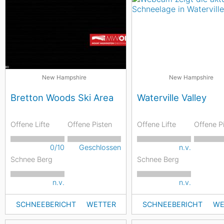
New Hampshire
New Hampshire
Bretton Woods Ski Area
Waterville Valley
Offene Lifte
Offene Pisten
Offene Lifte
Offene P
0/10
Geschlossen
n.v.
Schnee Berg
Schnee Berg
n.v.
n.v.
SCHNEEBERICHT
WETTER
SCHNEEBERICHT
WE