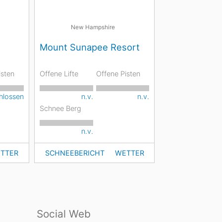
New Hampshire
Mount Sunapee Resort
isten
Offene Lifte
Offene Pisten
hlossen
n.v.
n.v.
Schnee Berg
n.v.
TTER
SCHNEEBERICHT
WETTER
Social Web