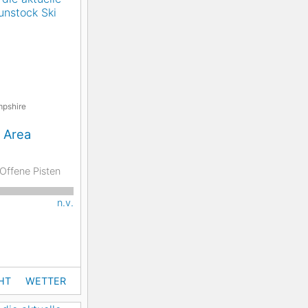
pshire
 Area
Offene Pisten
n.v.
HT
WETTER