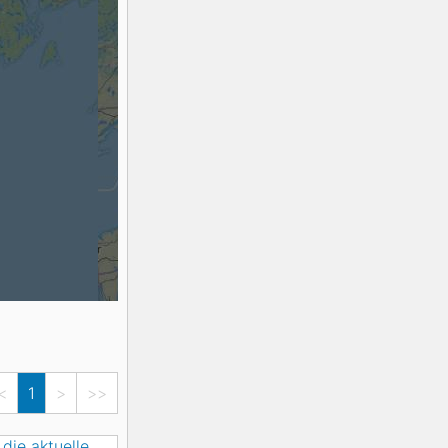
K2
Georgien
Black Diamond
<
1
>
>>