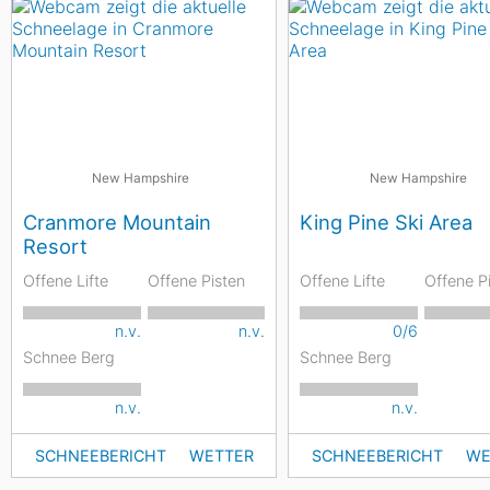
New Hampshire
New Hampshire
Cranmore Mountain
King Pine Ski Area
Resort
Offene Lifte
Offene Pisten
Offene Lifte
Offene P
n.v.
n.v.
0/6
Schnee Berg
Schnee Berg
n.v.
n.v.
SCHNEEBERICHT
WETTER
SCHNEEBERICHT
WE