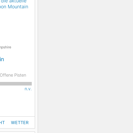
pshire
in
Offene Pisten
n.v.
HT
WETTER