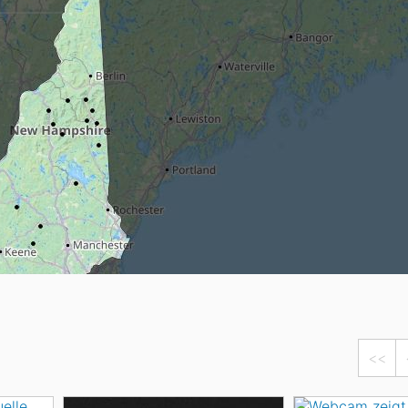
Head
Russland
Südkorea
Türkei
Dynastar
Salomon
Aserbaidschan
Vereinigte Arabische Emirate
Stöckli
Kästle
Scott
ien
Ogso
Indigo
nien
<<