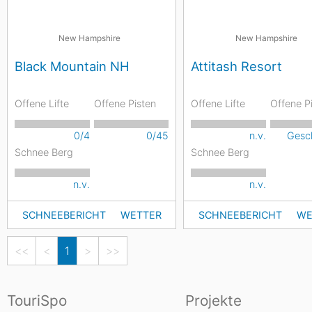
New Hampshire
New Hampshire
Black Mountain NH
Attitash Resort
Offene Lifte
Offene Pisten
Offene Lifte
Offene P
0/4
0/45
n.v.
Gesc
Schnee Berg
Schnee Berg
n.v.
n.v.
SCHNEEBERICHT
WETTER
SCHNEEBERICHT
WE
<<
<
1
>
>>
TouriSpo
Projekte