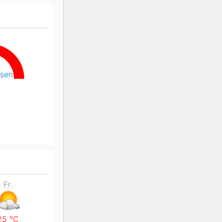
K2
Georgien
n
Black Diamond
ssen
Fr.
25
°C