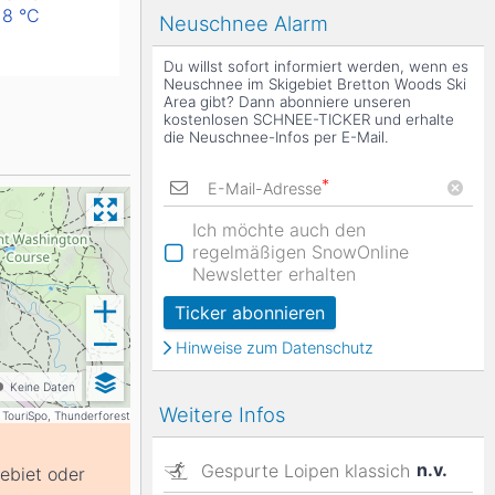
18
°C
Neuschnee Alarm
Du willst sofort informiert werden, wenn es
Neuschnee im Skigebiet Bretton Woods Ski
Area gibt? Dann abonniere unseren
kostenlosen SCHNEE-TICKER und erhalte
die Neuschnee-Infos per E-Mail.
*
E-Mail-Adresse
Ich möchte auch den
regelmäßigen SnowOnline
Newsletter erhalten
Ticker abonnieren
Hinweise zum Datenschutz
Keine Daten
Weitere Infos
 TouriSpo, Thunderforest
n.v.
Gespurte Loipen klassich
gebiet oder