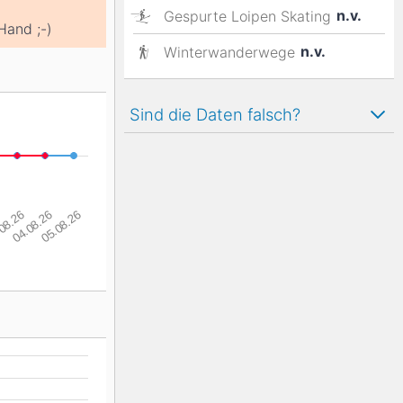
n.v.
Gespurte Loipen Skating
Hand ;-)
n.v.
Winterwanderwege
Sind die Daten falsch?
08.26
04.08.26
05.08.26