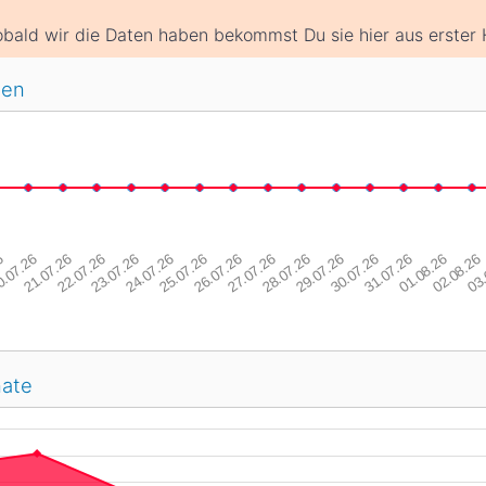
bald wir die Daten haben bekommst Du sie hier aus erster 
gen
6
.07.26
21.07.26
22.07.26
23.07.26
24.07.26
25.07.26
26.07.26
27.07.26
28.07.26
29.07.26
30.07.26
31.07.26
01.08.26
02.08.26
03.
nate