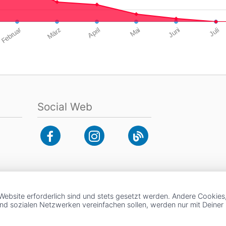
Februar
März
April
Mai
Juni
Juli
Social Web
Website erforderlich sind und stets gesetzt werden. Andere Cookies
und sozialen Netzwerken vereinfachen sollen, werden nur mit Deine