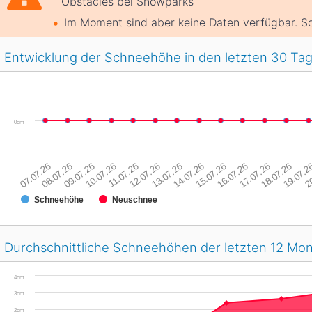
Obstacles bei Snowparks
Im Moment sind aber keine Daten verfügbar. So
Entwicklung der Schneehöhe in den letzten 30 Ta
0cm
07.07.26
08.07.26
09.07.26
10.07.26
11.07.26
12.07.26
13.07.26
14.07.26
15.07.26
16.07.26
17.07.26
18.07.26
19.07.2
20
Schneehöhe
Neuschnee
Durchschnittliche Schneehöhen der letzten 12 Mo
4cm
3cm
2cm