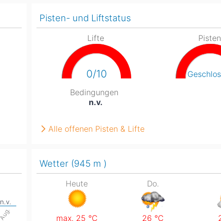
Pisten- und Liftstatus
Head
Russland
Südkorea
Türkei
Dynastar
Salomon
Lifte
Piste
Aserbaidschan
Vereinigte Arabische Emirate
Stöckli
Kästle
Scott
0/10
Geschlo
ien
Bedingungen
Ogso
n.v.
Indigo
Alle offenen Pisten & Lifte
nien
Wetter (945
m
)
Heute
Do.
. Aug.
max. 25
°C
26
°C