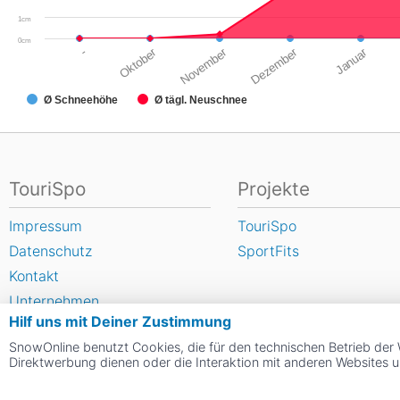
1cm
0cm
-
Oktober
November
Dezember
Januar
Ø Schneehöhe
Ø tägl. Neuschnee
TouriSpo
Projekte
Impressum
TouriSpo
Datenschutz
SportFits
Kontakt
Unternehmen
Hilf uns mit Deiner Zustimmung
FAQ
SnowOnline benutzt Cookies, die für den technischen Betrieb der 
Newsletter
Direktwerbung dienen oder die Interaktion mit anderen Websites 
Widget