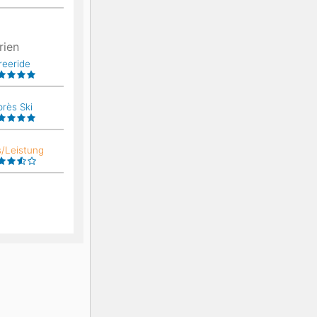
rien
reeride
près Ski
s/Leistung