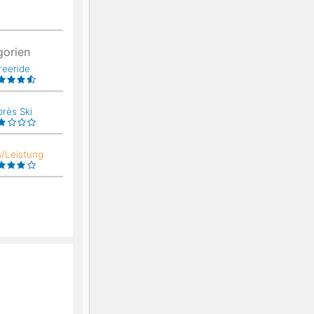
gorien
reeride
près Ski
s/Leistung