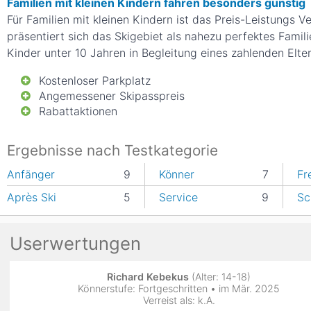
Familien mit kleinen Kindern fahren besonders günstig
Für Familien mit kleinen Kindern ist das Preis-Leistungs 
präsentiert sich das Skigebiet als nahezu perfektes Famil
Kinder unter 10 Jahren in Begleitung eines zahlenden Elter
Kostenloser Parkplatz
Angemessener Skipasspreis
Rabattaktionen
Ergebnisse nach Testkategorie
Anfänger
9
Könner
7
Fr
Après Ski
5
Service
9
Sc
Userwertungen
Richard Kebekus
(Alter: 14-18)
Könnerstufe: Fortgeschritten • im Mär. 2025
Verreist als: k.A.