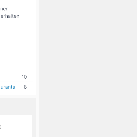
inen
 erhalten
10
aurants
8
5