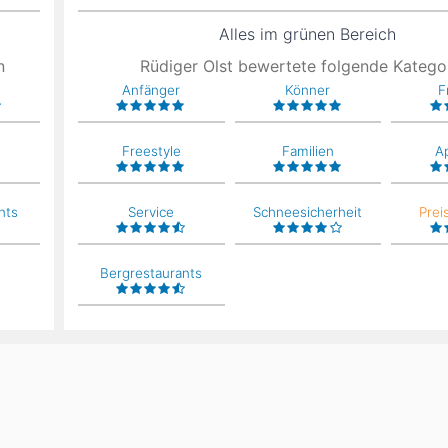
Alles im grünen Bereich
n
Rüdiger Olst bewertete folgende Katego
Anfänger
Könner
F
Freestyle
Familien
A
nts
Service
Schneesicherheit
Prei
Bergrestaurants