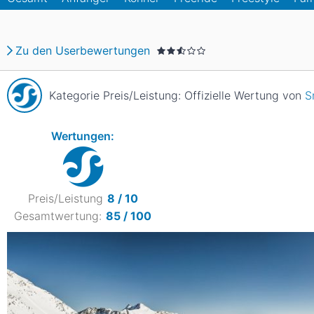
Asien
Blizzard
Südamerika
Japan
China
Zu den Userbewertungen
Argentinien
Chile
Iran
Indien
Nordica
Asien
Kategorie Preis/Leistung: Offizielle Wertung von
S
Ozeanien
Russland
China
Neuseeland
Austral
Wertungen:
Hagan
Südamerika
Chile
Argenti
Preis/Leistung
8 / 10
Gesamtwertung:
85 / 100
Afrika
Ägypten