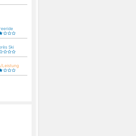
reeride
près Ski
s/Leistung