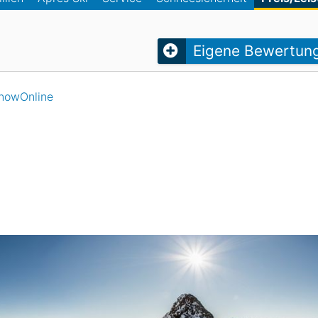
Head
Russland
Südkorea
Türkei
Dynastar
Salomon
Eigene Bewertun
Aserbaidschan
Vereinigte Arabische Emirate
Stöckli
Kästle
Scott
nowOnline
ien
Ogso
Indigo
nien