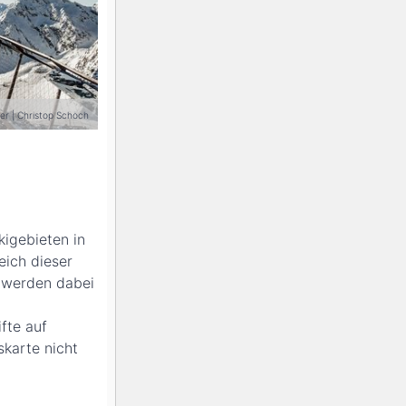
er | Christop Schöch
kigebieten in
eich dieser
n werden dabei
fte auf
skarte nicht