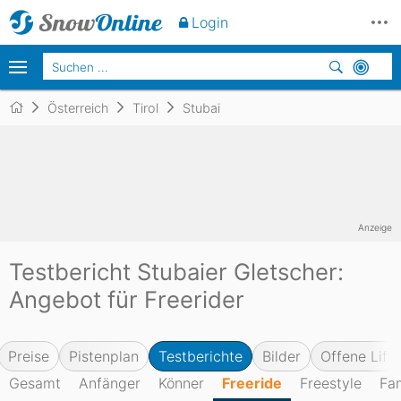
Login
Österreich
Tirol
Stubai
Anzeige
Testbericht Stubaier Gletscher:
Angebot für Freerider
Preise
Pistenplan
Testberichte
Bilder
Offene Lifte
Gesamt
Anfänger
Könner
Freeride
Freestyle
Fam