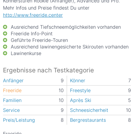
Könnerstufen Rookie (Anfänger), Advanced und Pro.
Mehr Infos und Preise findest Du unter
http://www.freeride.center
Ausreichend Tiefschneemöglichkeiten vorhanden
Freeride Info-Point
Geführte Freeride-Touren
Ausreichend lawinengesicherte Skirouten vorhanden
Lawinenkurse
Ergebnisse nach Testkategorie
Anfänger
9
Könner
7
Freeride
10
Freestyle
9
Familien
10
Après Ski
5
Service
9
Schneesicherheit
10
Preis/Leistung
8
Bergrestaurants
8
Freeride