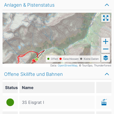
Anlagen & Pistenstatus
Offen
Geschlossen
Keine Daten
Data:
OpenStreetMap
, © TouriSpo, Thunderforest
Offene Skilifte und Bahnen
Status
Name
3S Eisgrat I