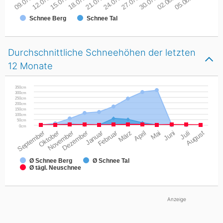
09.07.26
12.07.26
15.07.26
18.07.26
21.07.26
24.07.26
27.07.26
30.07.26
02.08.26
05.08.26
Schnee Berg
Schnee Tal
Durchschnittliche Schneehöhen der letzten
12 Monate
350cm
300cm
250cm
200cm
150cm
100cm
50cm
0cm
September
Oktober
November
Dezember
Januar
Februar
März
April
Mai
Juni
Juli
August
Ø Schnee Berg
Ø Schnee Tal
Ø tägl. Neuschnee
Anzeige