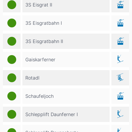
3S Eisgrat II
3S Eisgratbahn I
3S Eisgratbahn II
Gaiskarferner
Rotadl
Schaufeljoch
Schlepplift Daunferner I