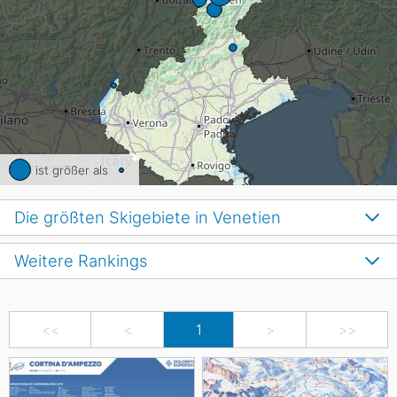
ist größer als
Die größten Skigebiete in Venetien
Weitere Rankings
<<
<
1
>
>>