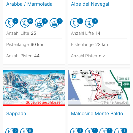
Arabba / Marmolada
Alpe del Nevegal
2
15
3
5
11
3
Anzahl Lifte
25
Anzahl Lifte
14
Pistenlänge
60
km
Pistenlänge
23
km
Anzahl Pisten
44
Anzahl Pisten
n.v.
Skigebiet geschlossen
Keine Angabe
Sappada
Malcesine Monte Baldo
9
5
2
1
1
1