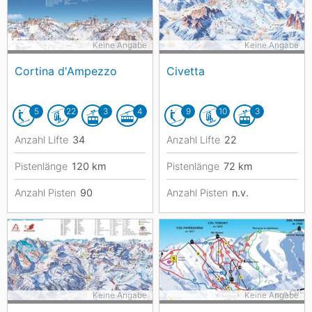
Keine Angabe
Keine Angabe
Cortina d'Ampezzo
Civetta
5
22
3
4
9
10
3
Anzahl Lifte
34
Anzahl Lifte
22
Pistenlänge
120
km
Pistenlänge
72
km
Anzahl Pisten
90
Anzahl Pisten
n.v.
Keine Angabe
Keine Angabe