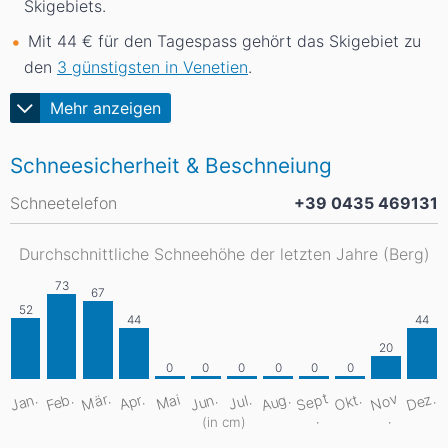
Skigebiets.
Mit 44 € für den Tagespass gehört das Skigebiet zu
den
3 günstigsten in Venetien
.
Mehr anzeigen
Schneesicherheit & Beschneiung
Schneetelefon
+39 0435 469131
Durchschnittliche Schneehöhe der letzten Jahre (Berg)
S
e
pt
Aug.
Dez.
Mär.
Jan.
Feb.
Jun.
Okt.
N
o
v
Apr.
Mai
Jul.
.
.
(in cm)