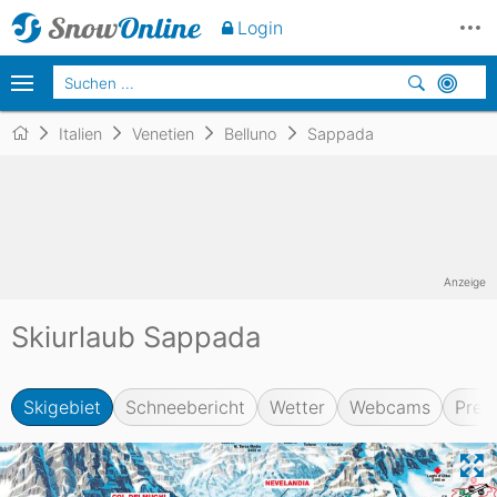
Login
Italien
Venetien
Belluno
Sappada
Anzeige
Skiurlaub Sappada
Skigebiet
Schneebericht
Wetter
Webcams
Prei