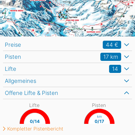
Preise
44 €
Pisten
17
km
Lifte
14
Allgemeines
Offene Lifte & Pisten
Lifte
Pisten
km
0/14
0/17
Kompletter Pistenbericht