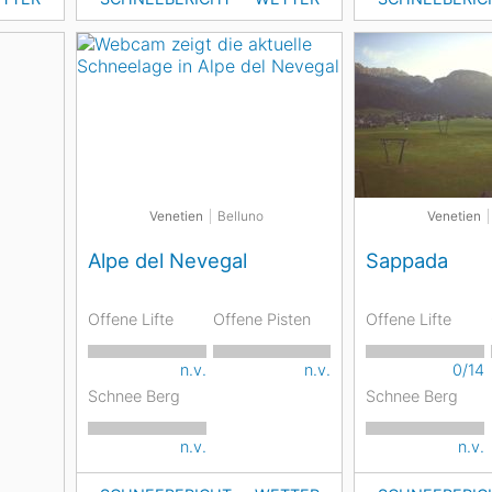
Venetien
Belluno
Venetien
Alpe del Nevegal
Sappada
Offene Lifte
Offene Pisten
Offene Lifte
n.v.
n.v.
0/14
Schnee Berg
Schnee Berg
n.v.
n.v.