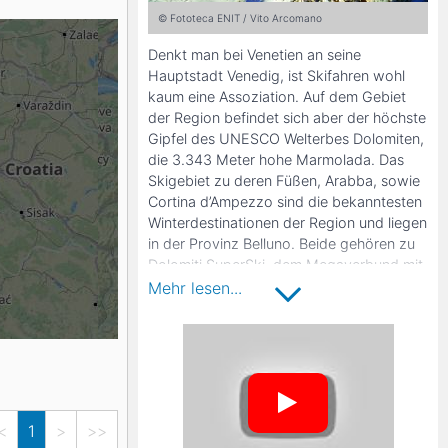
© Fototeca ENIT / Vito Arcomano
K2
Georgien
Denkt man bei Venetien an seine
Hauptstadt Venedig, ist Skifahren wohl
kaum eine Assoziation. Auf dem Gebiet
der Region befindet sich aber der höchste
Black Diamond
Gipfel des UNESCO Welterbes Dolomiten,
die 3.343 Meter hohe Marmolada. Das
Skigebiet zu deren Füßen, Arabba, sowie
Cortina d’Ampezzo sind die bekanntesten
Winterdestinationen der Region und liegen
in der Provinz Belluno. Beide gehören zu
Dolomiti SuperSki, dem Megaverbund mit
über 1.200 Pistenkilometern. Arabba
Mehr lesen...
bietet dank seiner Lage am Sellastock
Zugang zu der 26 Kilometer langen
berühmten Skirunde Sella Ronda. Zudem
erreichen Skifahrer von dem Ort aus den
Gletscher der Marmolada mit seiner
eindrucksvollen 12 Kilometer langen Piste
<
1
>
>>
„La Bellunese“.