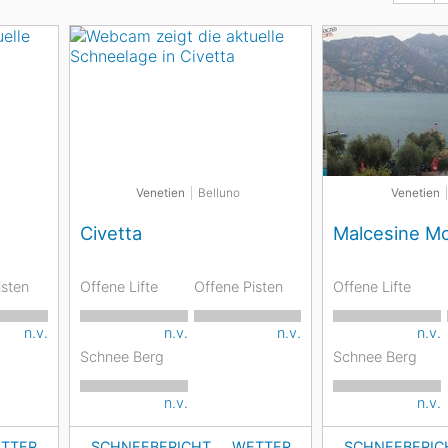
Venetien
Belluno
Venetien
Civetta
Malcesine M
isten
Offene Lifte
Offene Pisten
Offene Lifte
n.v.
n.v.
n.v.
n.v.
Schnee Berg
Schnee Berg
n.v.
n.v.
TTER
SCHNEEBERICHT
WETTER
SCHNEEBERIC