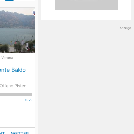
Das mondäne und exklusive Cortina
d’Ampezzo hat sich seit den Olympischen
Spielen im Jahr 1956 weltweit einen
Namen gemacht. Auch der Weltcupzirkus
Anzeige
schaut hier regelmäßig vorbei. Dessen
Rennstrecke führt schmal zwischen
Felswänden über den legendären Tofana-
Schuss. Weniger bekannt ist das Skigebiet
Civetta. Die weitläufigen Abfahrten
Verona
zwischen Monte Pelmo und Monte
Civetta kommen aber auf 80
onte Baldo
Pistenkilometer. Sie sind fast
ausschließlich blau sowie rot markiert und
Offene Pisten
daher vor allem für Anfänger und
Genussskifahrer geeignet.
n.v.
HT
WETTER