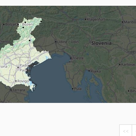
Head
Russland
Südkorea
Türkei
Dynastar
Salomon
Aserbaidschan
Vereinigte Arabische Emirate
Stöckli
Kästle
Scott
ien
Ogso
Indigo
nien
<<