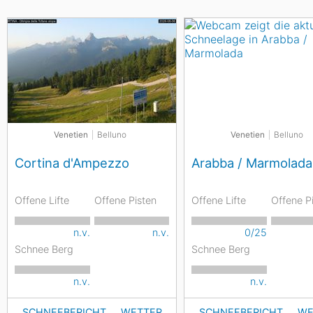
Venetien
Belluno
Venetien
Belluno
Cortina d'Ampezzo
Arabba / Marmolada
Offene Lifte
Offene Pisten
Offene Lifte
Offene P
n.v.
n.v.
0/25
Schnee Berg
Schnee Berg
n.v.
n.v.
SCHNEEBERICHT
WETTER
SCHNEEBERICHT
WE