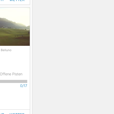
Belluno
Offene Pisten
0/17