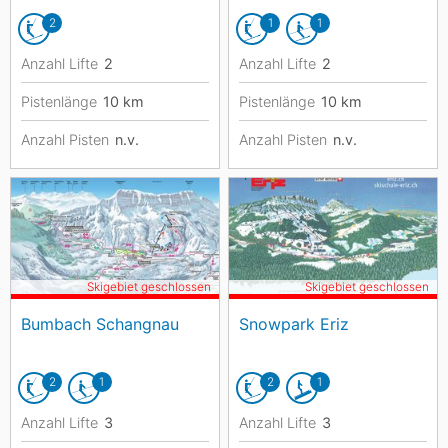
2
1
1
Anzahl Lifte
2
Anzahl Lifte
2
Pistenlänge
10
km
Pistenlänge
10
km
Anzahl Pisten
n.v.
Anzahl Pisten
n.v.
Skigebiet geschlossen
Skigebiet geschlossen
Bumbach Schangnau
Snowpark Eriz
2
1
2
1
Anzahl Lifte
3
Anzahl Lifte
3