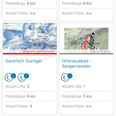
Pistenlänge
9
km
Pistenlänge
6
km
Anzahl Pisten
n.v.
Anzahl Pisten
n.v.
Skigebiet geschlossen
Keine Angabe
Gantrisch Gurnigel
Ottenleuebad -
Sangernboden
2
1
1
Anzahl Lifte
3
Anzahl Lifte
1
Pistenlänge
6
km
Pistenlänge
5
km
Anzahl Pisten
4
Anzahl Pisten
n.v.