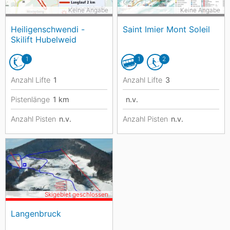
Keine Angabe
Keine Angabe
Heiligenschwendi -
Saint Imier Mont Soleil
Skilift Hubelweid
1
1
2
Anzahl Lifte
1
Anzahl Lifte
3
Pistenlänge
1
km
n.v.
Anzahl Pisten
n.v.
Anzahl Pisten
n.v.
Skigebiet geschlossen
Langenbruck