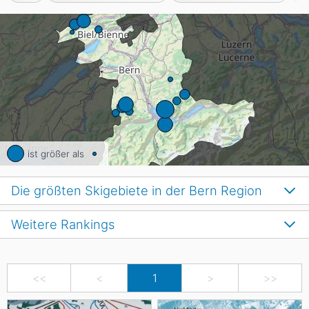
ist größer als
Die größten Skigebiete in der Bern Region
Weitere Rankings
<<
<
1
>
>>