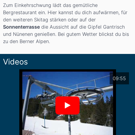
Zum Einkehrschwung lädt das gemütliche
Bergrestaurant ein. Hier kannst du dich aufwärmen, für
den weiteren Skitag stärken oder auf der
Sonnenterrasse
die Aussicht auf die Gipfel Gantrisch
und Nünenen genießen. Bei gutem Wetter blickst du bis
zu den Berner Alpen.
Videos
09:55