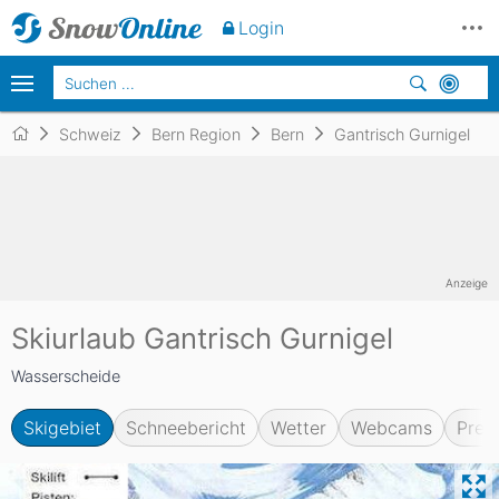
Login
Schweiz
Bern Region
Bern
Gantrisch Gurnigel
Anzeige
Skiurlaub Gantrisch Gurnigel
Wasserscheide
Skigebiet
Schneebericht
Wetter
Webcams
Prei