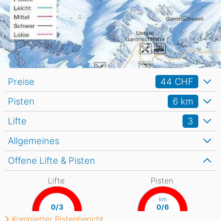
Preise
44 CHF
Pisten
6
km
Lifte
3
Allgemeines
Offene Lifte & Pisten
Lifte
Pisten
km
0/3
0/6
Kompletter Pistenbericht