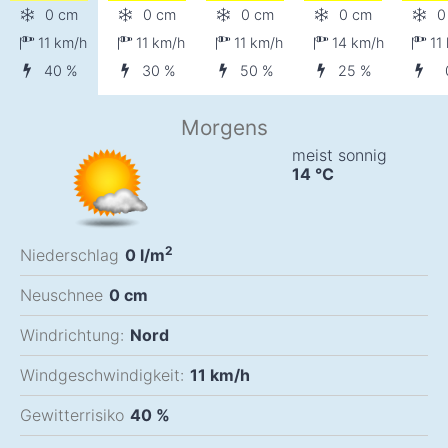
0 cm
0 cm
0 cm
0 cm
0
11
km/h
11
km/h
11
km/h
14
km/h
11
40 %
30 %
50 %
25 %
Morgens
meist sonnig
14
°C
2
Niederschlag
0
l/m
Neuschnee
0
cm
Windrichtung:
Nord
Windgeschwindigkeit:
11
km/h
Gewitterrisiko
40 %