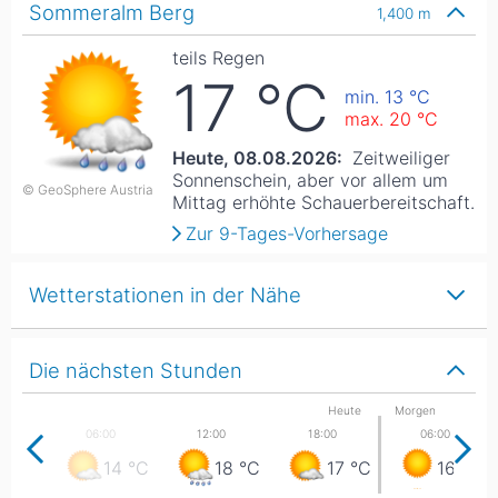
Sommeralm Berg
1,400
m
teils Regen
17
°C
min. 13
°C
max. 20
°C
Heute, 08.08.2026:
Zeitweiliger
Sonnenschein, aber vor allem um
© GeoSphere Austria
Mittag erhöhte Schauerbereitschaft.
Zur 9-Tages-Vorhersage
Wetterstationen in der Nähe
Die nächsten Stunden
Heute
Morgen
14
°C
18
°C
17
°C
16
°C