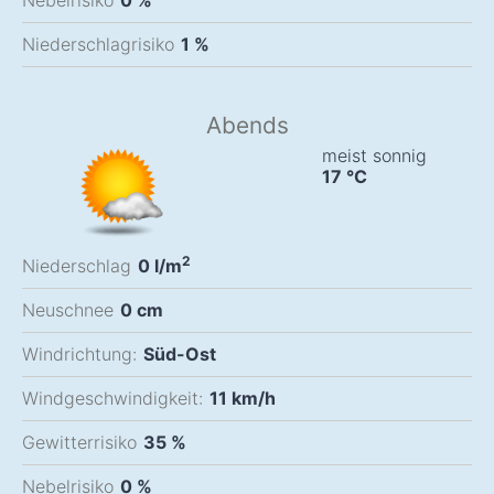
Nebelrisiko
0 %
Niederschlagrisiko
1 %
Abends
meist sonnig
17
°C
2
Niederschlag
0
l/m
Neuschnee
0
cm
Windrichtung:
Süd-Ost
Windgeschwindigkeit:
11
km/h
Gewitterrisiko
35 %
Nebelrisiko
0 %