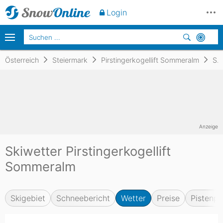
Login
Österreich
Steiermark
Pirstingerkogellift Sommeralm
Skiwetter
Anzeige
Skiwetter Pirstingerkogellift
Sommeralm
Skigebiet
Schneebericht
Wetter
Preise
Pistenpl