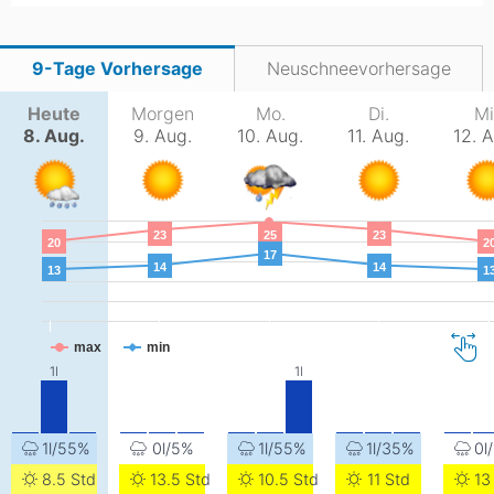
9-Tage Vorhersage
Neuschneevorhersage
Heute
Morgen
Mo.
Di.
Mi
8. Aug.
9. Aug.
10. Aug.
11. Aug.
12. 
23
25
23
20
2
17
14
14
13
1
max
min
1l/55%
0l/5%
1l/55%
1l/35%
0l
8.5 Std
13.5 Std
10.5 Std
11 Std
13