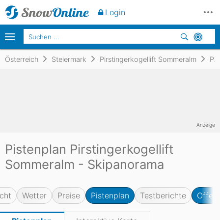
Login
Österreich
Steiermark
Pirstingerkogellift Sommeralm
Pistenplan
Anzeige
Pistenplan Pirstingerkogellift
Sommeralm - Skipanorama
cht
Wetter
Preise
Pistenplan
Testberichte
Offene