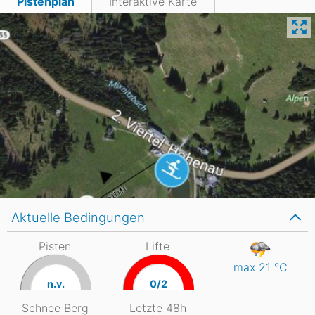
Pistenplan
Interaktive Karte
Aktuelle Bedingungen
Pisten
Lifte
max 21
°C
n.v.
0/2
Schnee Berg
Letzte 48h