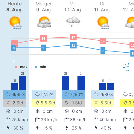
Heute
Morgen
Mo.
Di.
Mi
8. Aug.
9. Aug.
10. Aug.
11. Aug.
12. 
17
16
14
12
11
1
9
9
7
5
max
min
6l/95%
1l/75%
7l/90%
2l/80%
0l
2 Std
5.5 Std
1 Std
5 Std
9.
0 cm
0 cm
0 cm
0 cm
0
25
km/h
36
km/h
36
km/h
40
km/h
2
30 %
5 %
25 %
40 %