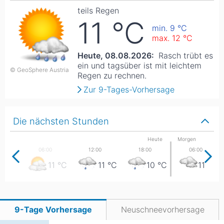
teils Regen
11
°C
min. 9
°C
max. 12
°C
Heute, 08.08.2026:
Rasch trübt es
ein und tagsüber ist mit leichtem
© GeoSphere Austria
Regen zu rechnen.
Zur 9-Tages-Vorhersage
Die nächsten Stunden
Heute
Morgen
11
°C
11
°C
10
°C
11
°C
9-Tage Vorhersage
Neuschneevorhersage