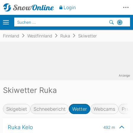
Login
Finnland
Westfinnland
Ruka
Skiwetter
Anzeige
Skiwetter Ruka
Skigebiet
Schneebericht
Wetter
Webcams
Prei
Ruka Kelo
492
m