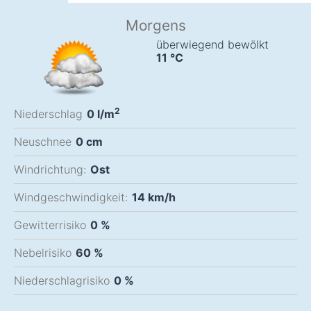
Morgens
überwiegend bewölkt
11
°C
2
Niederschlag
0
l/m
Neuschnee
0
cm
Windrichtung:
Ost
Windgeschwindigkeit:
14
km/h
Gewitterrisiko
0 %
Nebelrisiko
60 %
Niederschlagrisiko
0 %