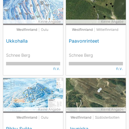
Keine Angabe
Keine Angabe
Westfinnland
Oulu
Westfinnland
Mittelfinnland
Ukkohalla
Paavonrinteet
Schnee Berg
Schnee Berg
n.v.
n.v.
Keine Angabe
Keine Angabe
Westfinnland
Oulu
Westfinnland
Südösterbotten
Pikku Syöte
Joupiska