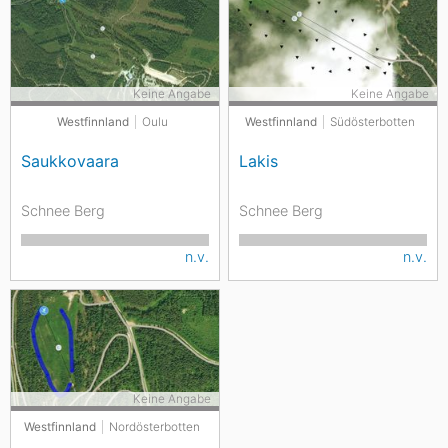
Keine Angabe
Keine Angabe
Westfinnland
Oulu
Westfinnland
Südösterbotten
Saukkovaara
Lakis
Schnee Berg
Schnee Berg
n.v.
n.v.
Keine Angabe
Westfinnland
Nordösterbotten