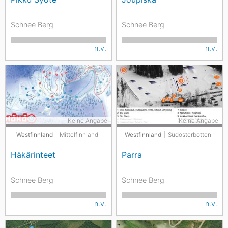
Schnee Berg
Schnee Berg
n.v.
n.v.
Keine Angabe
Keine Angabe
Westfinnland
Mittelfinnland
Westfinnland
Südösterbotten
Häkärinteet
Parra
Schnee Berg
Schnee Berg
n.v.
n.v.