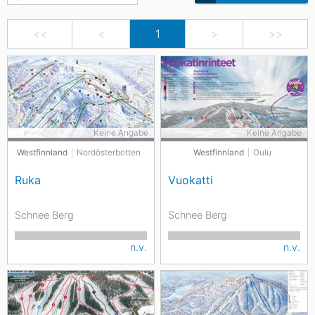
<<
<
1
>
>>
Keine Angabe
Keine Angabe
Westfinnland
Nordösterbotten
Westfinnland
Oulu
Ruka
Vuokatti
Schnee Berg
Schnee Berg
n.v.
n.v.