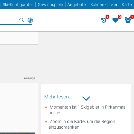
Ski-Konfigurator
Gewinnspiele
Angebote
Schnee-Ticker
Karte
+
0
+
Specials
Frankreich
Norwegen
Frankreich
Racecarver
Spanien
Slowenien
Twin-Tip / Freestyle
Bulgarien
Anzeige
Liechtenstein
Mehr lesen...
Momentan ist 1 Skigebiet in Pirkanmaa
online
Elan
Zoom in die Karte, um die Region
einzuschränken