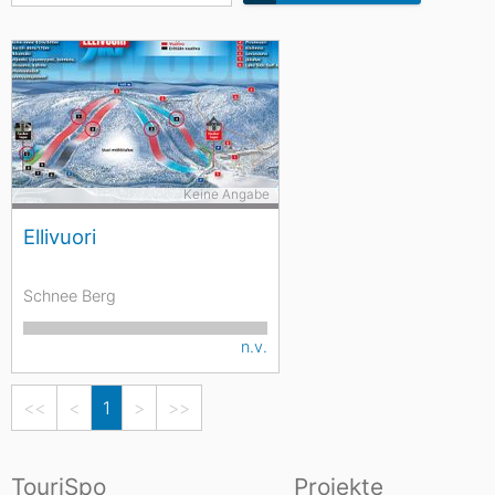
Keine Angabe
Ellivuori
Schnee Berg
n.v.
<<
<
1
>
>>
TouriSpo
Projekte