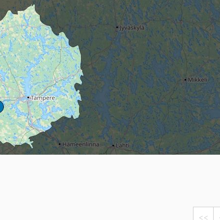
Head
Russland
Südkorea
Türkei
Dynastar
Salomon
Aserbaidschan
Vereinigte Arabische Emirate
Stöckli
Kästle
Scott
ien
Ogso
Indigo
nien
<<