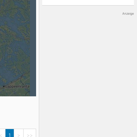
K2
Georgien
Anzeige
Black Diamond
<
1
>
>>