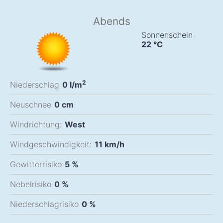
Abends
Sonnenschein
22
°C
2
Niederschlag
0
l/m
Neuschnee
0
cm
Windrichtung:
West
Windgeschwindigkeit:
11
km/h
Gewitterrisiko
5 %
Nebelrisiko
0 %
Niederschlagrisiko
0 %