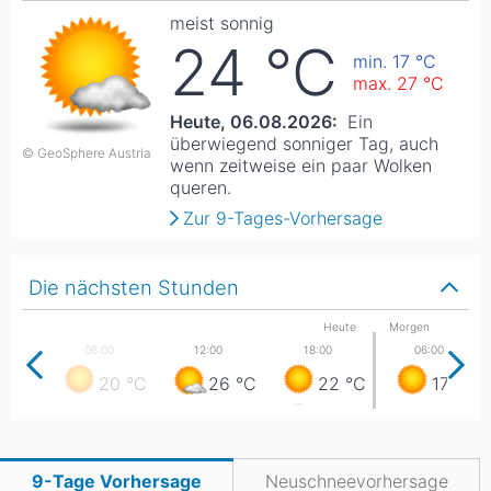
meist sonnig
24
°C
min. 17
°C
max. 27
°C
Heute, 06.08.2026:
Ein
überwiegend sonniger Tag, auch
© GeoSphere Austria
wenn zeitweise ein paar Wolken
queren.
Zur 9-Tages-Vorhersage
Die nächsten Stunden
Heute
Morgen
20
°C
26
°C
22
°C
17
°C
9-Tage Vorhersage
Neuschneevorhersage