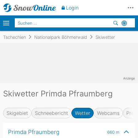
Login
Tschechien
Nationalpark Böhmerwald
Skiwetter
Anzeige
Skiwetter Primda Pfraumberg
Skigebiet
Schneebericht
Wetter
Webcams
Prei
Primda Pfraumberg
660
m