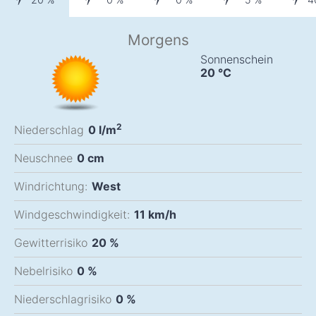
Morgens
Sonnenschein
20
°C
2
Niederschlag
0
l/m
Neuschnee
0
cm
Windrichtung:
West
Windgeschwindigkeit:
11
km/h
Gewitterrisiko
20 %
Nebelrisiko
0 %
Niederschlagrisiko
0 %