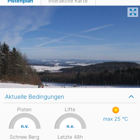
Pistenplan
Interaktive Karte
Aktuelle Bedingungen
Pisten
Lifte
max 25
°C
n.v.
n.v.
Schnee Berg
Letzte 48h