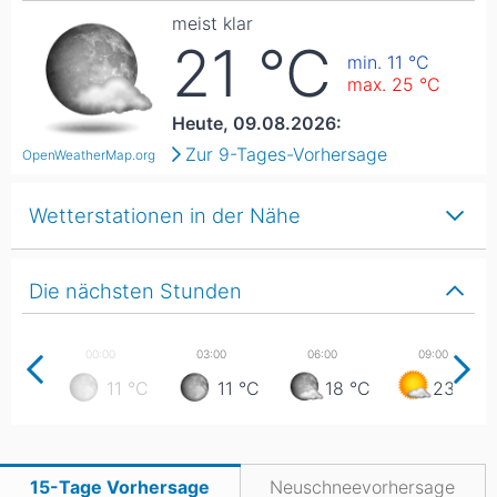
meist klar
21
°C
min. 11
°C
max. 25
°C
Heute, 09.08.2026:
Zur 9-Tages-Vorhersage
OpenWeatherMap.org
Wetterstationen in der Nähe
Die nächsten Stunden
11
°C
11
°C
18
°C
23
°C
15-Tage Vorhersage
Neuschneevorhersage