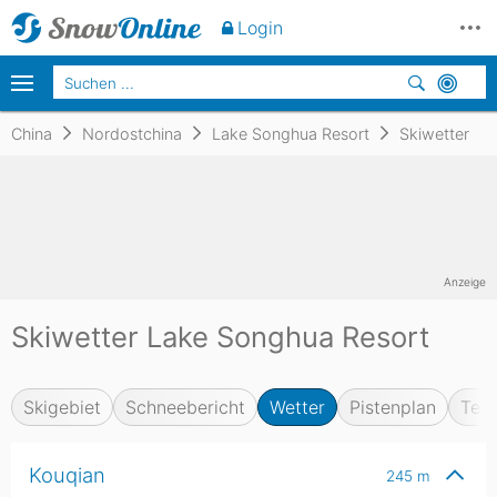
Login
China
Nordostchina
Lake Songhua Resort
Skiwetter
Anzeige
Skiwetter Lake Songhua Resort
Skigebiet
Schneebericht
Wetter
Pistenplan
Test
Kouqian
245
m