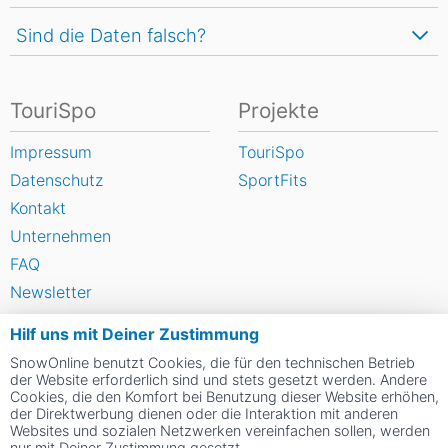
Sind die Daten falsch?
TouriSpo
Projekte
Impressum
TouriSpo
Datenschutz
SportFits
Kontakt
Unternehmen
FAQ
Newsletter
Widget
Hilf uns mit Deiner Zustimmung
Umfragen
SnowOnline benutzt Cookies, die für den technischen Betrieb
Skigebiet bewerten
der Website erforderlich sind und stets gesetzt werden. Andere
Cookies, die den Komfort bei Benutzung dieser Website erhöhen,
der Direktwerbung dienen oder die Interaktion mit anderen
Websites und sozialen Netzwerken vereinfachen sollen, werden
Social Web
nur mit Deiner Zustimmung gesetzt.