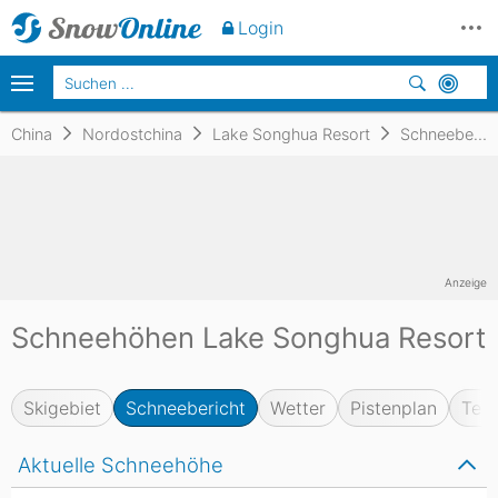
Login
China
Nordostchina
Lake Songhua Resort
Schneebericht
Anzeige
Schneehöhen Lake Songhua Resort
Skigebiet
Schneebericht
Wetter
Pistenplan
Test
Aktuelle Schneehöhe