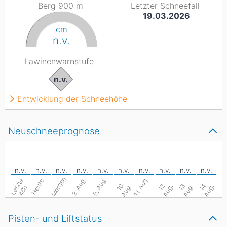
Berg 900
m
Letzter Schneefall
19.03.2026
cm
n.v.
Lawinenwarnstufe
n.v.
Entwicklung der Schneehöhe
Neuschneeprognose
Morgen
11. Aug.
8. Aug.
9. Aug.
L
e
z
t
e
4
8
Heute
1
.
A
u
g
1
.
A
u
g
1
.
A
u
g
1
.
A
u
g
0
.
2
.
3
.
4
.
t
h
Pisten- und Liftstatus