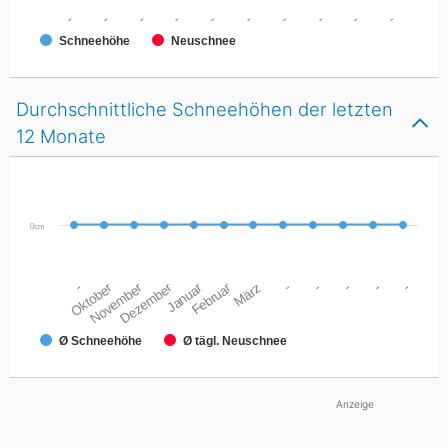
-
-
-
-
-
-
-
-
-
-
Schneehöhe
Neuschnee
Durchschnittliche Schneehöhen der letzten
12 Monate
0cm
Oktober
-
November
Dezember
Januar
Februar
März
-
-
-
-
-
Ø Schneehöhe
Ø tägl. Neuschnee
Anzeige