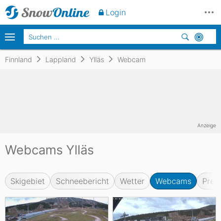
Login
Finnland
Lappland
Ylläs
Webcam
Anzeige
Webcams Ylläs
Skigebiet
Schneebericht
Wetter
Webcams
Prei