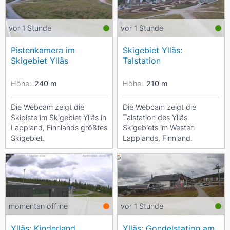
vor 1 Stunde
vor 1 Stunde
Pistenkamera im
Skigebiet Ylläs:
Skigebiet Ylläs
Talstation
Höhe:
240
m
Höhe:
210
m
Die Webcam zeigt die
Die Webcam zeigt die
Skipiste im Skigebiet Ylläs in
Talstation des Ylläs
Lappland, Finnlands größtes
Skigebiets im Westen
Skigebiet.
Lapplands, Finnland.
momentan offline
vor 1 Stunde
Ylläs: Kinderland
Ylläs: Gondelstation am