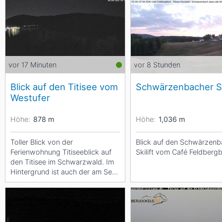
Asien
Blizzard
Südamerika
Japan
China
Argentinien
Chile
Iran
Indien
Nordica
Asien
vor 17 Minuten
vor 8 Stunden
Ozeanien
Russland
China
Blick auf den Titisee vom
Schwärzenbacher Ski
Neuseeland
Austral
Westufer
Hagan
Südamerika
Höhe:
878
m
Höhe:
1,036
m
Chile
Argenti
Toller Blick von der
Blick auf den Schwärzenb
Ferienwohnung Titiseeblick auf
Skilift vom Café Feldbergb
Afrika
den Titisee im Schwarzwald. Im
Hintergrund ist auch der am See
Ägypten
gelegene Ort gut zu erkennen.