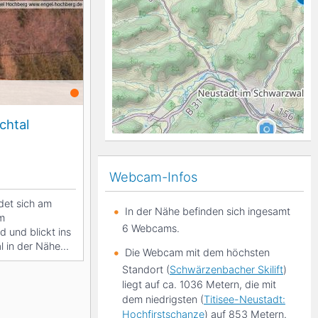
K2
Georgien
Black Diamond
chtal
Webcam-Infos
det sich am
In der Nähe befinden sich ingesamt
im
6 Webcams.
 und blickt ins
 in der Nähe
Die Webcam mit dem höchsten
tadt.
Standort (
Schwärzenbacher Skilift
)
liegt auf ca. 1036 Metern, die mit
dem niedrigsten (
Titisee-Neustadt:
Hochfirstschanze
) auf 853 Metern.