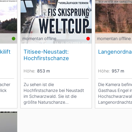
Head
Russland
Südkorea
Türkei
Dynastar
Salomon
Aserbaidschan
Vereinigte Arabische Emirate
Stöckli
Kästle
Scott
momentan offline
momentan offline
lift
Titisee-Neustadt:
Langenordna
ien
Hochfirstschanze
Ogso
Indigo
Höhe:
853
m
Höhe:
957
m
nien
acher
Zu sehen ist die
Die Kamera befin
lick
Hochfirstschanze bei Neustadt
Gasthaus Engel 
im Schwarzwald. Sie ist die
Hochschwarzwald
größte Naturschanze
Langenordnachtal
Deutschlands. Hier finden auch
von Titisee-Neus
regelmäßig...