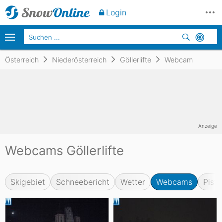
Login
Österreich
Niederösterreich
Göllerlifte
Webcam
Anzeige
Webcams Göllerlifte
Skigebiet
Schneebericht
Wetter
Webcams
Pist