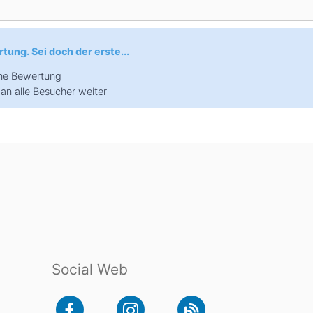
Head
Russland
Südkorea
Türkei
Dynastar
Salomon
tung. Sei doch der erste...
Aserbaidschan
Vereinigte Arabische Emirate
eine Bewertung
Stöckli
Kästle
Scott
an alle Besucher weiter
ien
Ogso
Indigo
nien
Social Web