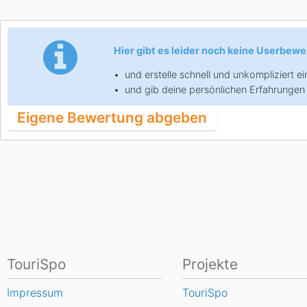
Asien
Blizzard
Südamerika
Japan
China
Hier gibt es leider noch keine Userbewer
Argentinien
Chile
Iran
Indien
und erstelle schnell und unkompliziert 
Nordica
Asien
und gib deine persönlichen Erfahrungen 
Ozeanien
Eigene Bewertung abgeben
Russland
China
Neuseeland
Austral
Hagan
Südamerika
Chile
Argenti
Afrika
Ägypten
TouriSpo
Projekte
Impressum
TouriSpo