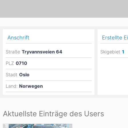
Asien
Blizzard
Südamerika
Japan
China
Argentinien
Chile
Iran
Indien
Nordica
Anschrift
Erstellte E
Asien
Ozeanien
Russland
China
Straße
Tryvannsveien 64
Skigebiet
1
Neuseeland
Austral
Hagan
PLZ
0710
Südamerika
Stadt
Oslo
Chile
Argenti
Land:
Norwegen
Afrika
Ägypten
Aktuellste Einträge des Users