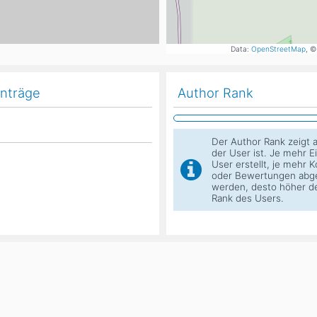
Head
Russland
Südkorea
Türkei
Dynastar
Salomon
Data:
OpenStreetMap
, ©
Aserbaidschan
Vereinigte Arabische Emirate
Stöckli
Kästle
inträge
Author Rank
Scott
ien
Der Author Rank zeigt a
Ogso
der User ist. Je mehr E
Indigo
User erstellt, je mehr
oder Bewertungen abg
werden, desto höher d
nien
Rank des Users.