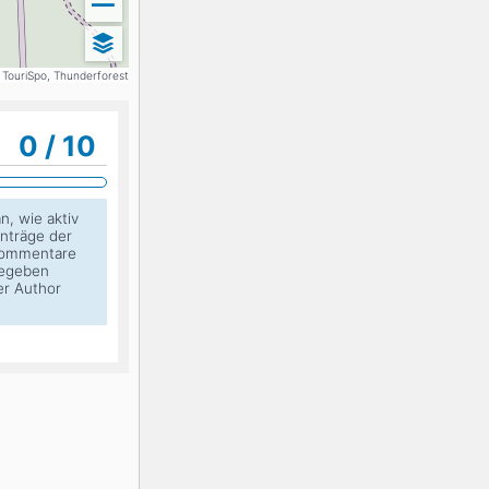
K2
Georgien
 TouriSpo, Thunderforest
0 / 10
Black Diamond
n, wie aktiv
inträge der
 Kommentare
egeben
er Author