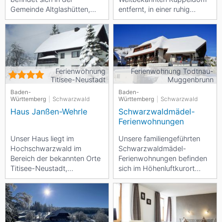
Gemeinde Altglashütten,
entfernt, in einer ruhig
dem größten Ortsteil der
gelegenen Spielstrasse. Mit
Gemeinde Feldberg. In
direktem...
unmittelbarer...
Ferienwohnung
Ferienwohnung Todtnau-
Titisee-Neustadt
Muggenbrunn
Baden-
Baden-
Württemberg
Schwarzwald
Württemberg
Schwarzwald
Haus Janßen-Wehrle
Schwarzwaldmädel-
Ferienwohnungen
Unser Haus liegt im
Unsere familiengeführten
Hochschwarzwald im
Schwarzwaldmädel-
Bereich der bekannten Orte
Ferienwohnungen befinden
Titisee-Neustadt,
sich im Höhenluftkurort
Schluchsee, Feldberg oder
Todtnau-Muggenbrunn auf
Hinterzarten. Im Winter
950 m – 1250 m in...
sind...