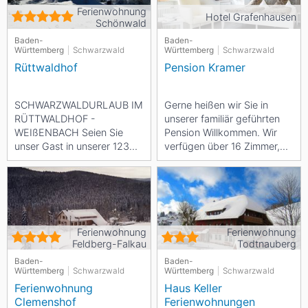
Ferienwohnung
Hotel Grafenhausen
Schönwald
Baden-
Baden-
Württemberg
Schwarzwald
Württemberg
Schwarzwald
Rüttwaldhof
Pension Kramer
SCHWARZWALDURLAUB IM
Gerne heißen wir Sie in
RÜTTWALDHOF -
unserer familiär geführten
WEIßENBACH Seien Sie
Pension Willkommen. Wir
unser Gast in unserer 123m²
verfügen über 16 Zimmer,
großen Ferienwohnung für
alle mit Dusche/WC und
bis zu 6 Personen. Sie...
LCD-Bildschirm...
Ferienwohnung
Ferienwohnung
Feldberg-Falkau
Todtnauberg
Baden-
Baden-
Württemberg
Schwarzwald
Württemberg
Schwarzwald
Ferienwohnung
Haus Keller
Clemenshof
Ferienwohnungen