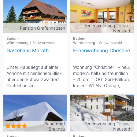
drei...
Ferienwohnung Titisee-
Pension Grafenhausen
Neustadt
Baden-
Baden-
Württemberg
Schwarzwald
Württemberg
Schwarzwald
Gästehaus Morath
Ferienwohnung Christine
Unser Haus liegt auf einer
Wohnung "Christine" - neu,
Anhöhe mit herrlichem Blick
modern, hell und freundlich
über den Schwarzwaldort
- 70 qm, 1. OG, Süd-Balkon,
Grafenhausen.
kosenl. WLAN, Garage,
Ferienwohnungen mit
Nichtraucher,...
Einbauküche, TV, W-Lan...
Bauernhof
Ferienwohnung Titisee-
Breitnau
Neustadt
Baden-
Baden-