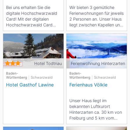
Bei uns erhalten Sie die
Wir bieten 3 gemütliche
digitale Hochschwarzwald
Ferienwohnungen für jeweils
Card! Mit der digitalen
2 Personen an. Unser Haus
Hochschwarzwald Card
liegt zwischen Kapellen und
gestalten Sie Ihren Urlaub
Stübenwasenlift (jeweils...
individuell und nach...
Hotel Todtnau
Ferienwohnung Hinterzarten
Baden-
Baden-
Württemberg
Schwarzwald
Württemberg
Schwarzwald
Hotel Gasthof Lawine
Ferienhaus Völkle
Unser Haus liegt im
bekannten Luftkurort
Hinterzarten ca. 30 km von
Freiburg und 5 km vom
weltbekannten Titisee
entfernt. Wir bieten insg.