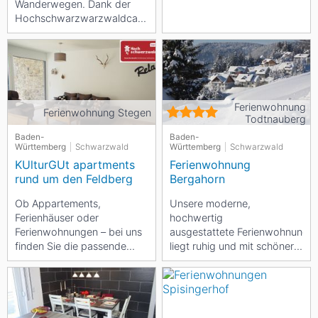
Wanderwegen. Dank der
Hochschwarzwarzwaldcard
sind weitere Erlebnisse
gratis auf Einladung Ihres...
Ferienwohnung
Ferienwohnung Stegen
Todtnauberg
Baden-
Baden-
Württemberg
Schwarzwald
Württemberg
Schwarzwald
KUlturGUt apartments
Ferienwohnung
rund um den Feldberg
Bergahorn
Ob Appartements,
Unsere moderne,
Ferienhäuser oder
hochwertig
Ferienwohnungen – bei uns
ausgestattete Ferienwohnung
finden Sie die passende
liegt ruhig und mit schöner
Unterkunft für Ihren
Aussicht im Winterparadies
Traumurlaub im
Todtnauberg! Die Wohnung
Hochschwarzwald,...
ist...