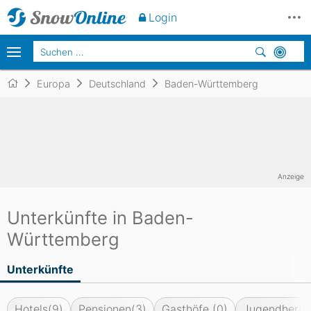
Login
Europa
Deutschland
Baden-Württemberg
Anzeige
Unterkünfte in Baden-
Württemberg
Unterkünfte
Hotels
(9)
Pensionen
(3)
Gasthöfe
(0)
Jugendherbe