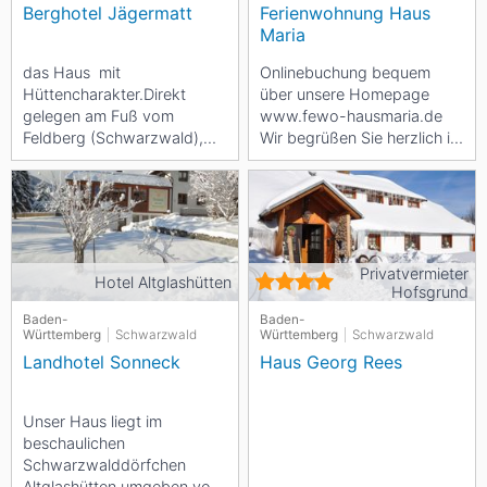
Berghotel Jägermatt
Ferienwohnung Haus
Maria
das Haus mit
Onlinebuchung bequem
Hüttencharakter.Direkt
über unsere Homepage
gelegen am Fuß vom
www.fewo-hausmaria.de
Feldberg (Schwarzwald),
Wir begrüßen Sie herzlich im
ermöglicht Wandern,
Hochschwarzwald in...
Bikern, und im Winter
Skifahren Alpin und...
Privatvermieter
Hotel Altglashütten
Hofsgrund
Baden-
Baden-
Württemberg
Schwarzwald
Württemberg
Schwarzwald
Landhotel Sonneck
Haus Georg Rees
Unser Haus liegt im
beschaulichen
Schwarzwalddörfchen
Altglashütten umgeben von