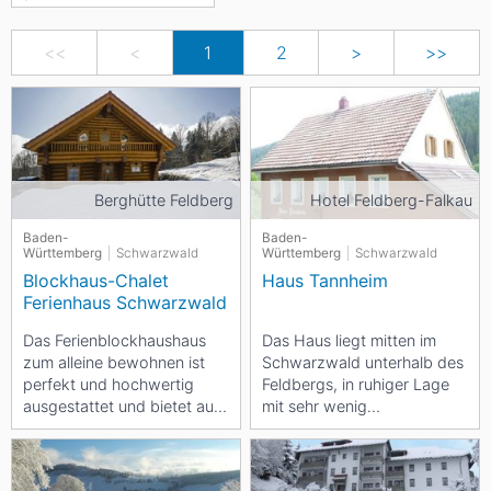
<<
<
1
2
>
>>
Berghütte Feldberg
Hotel Feldberg-Falkau
Baden-
Baden-
Württemberg
Schwarzwald
Württemberg
Schwarzwald
Blockhaus-Chalet
Haus Tannheim
Ferienhaus Schwarzwald
Das Ferienblockhaushaus
Das Haus liegt mitten im
zum alleine bewohnen ist
Schwarzwald unterhalb des
perfekt und hochwertig
Feldbergs, in ruhiger Lage
ausgestattet und bietet auf
mit sehr wenig
großzügig geschnittenen
Fahrzeugverkehr auf der
185 m2...
Südosthanglage mit...