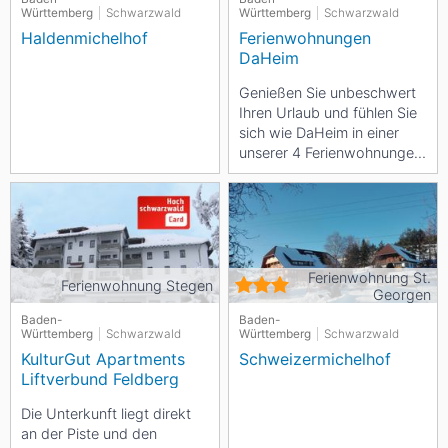
Württemberg
Schwarzwald
Württemberg
Schwarzwald
Haldenmichelhof
Ferienwohnungen
DaHeim
Genießen Sie unbeschwert
Ihren Urlaub und fühlen Sie
sich wie DaHeim in einer
unserer 4 Ferienwohnungen.
Unsere Ferienwohnungen
DaHeim sind...
Ferienwohnung St.
Ferienwohnung Stegen
Georgen
Baden-
Baden-
Württemberg
Schwarzwald
Württemberg
Schwarzwald
KulturGut Apartments
Schweizermichelhof
Liftverbund Feldberg
Die Unterkunft liegt direkt
an der Piste und den