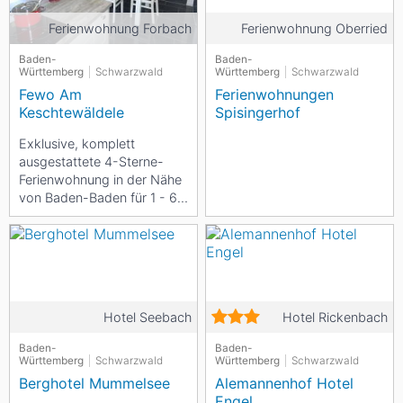
Ferienwohnung Forbach
Ferienwohnung Oberried
Baden-
Baden-
Württemberg
Schwarzwald
Württemberg
Schwarzwald
Fewo Am
Ferienwohnungen
Keschtewäldele
Spisingerhof
Exklusive, komplett
ausgestattete 4-Sterne-
Ferienwohnung in der Nähe
von Baden-Baden für 1 - 6
Personen. Panoramalage;
Idealer Ausgangspunkt...
Hotel Seebach
Hotel Rickenbach
Baden-
Baden-
Württemberg
Schwarzwald
Württemberg
Schwarzwald
Berghotel Mummelsee
Alemannenhof Hotel
Engel