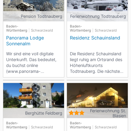
Pension Todtnauberg
Ferienwohnung Todtnauberg
Baden-
Baden-
Württemberg
Schwarzwald
Württemberg
Schwarzwald
Panorama Lodge
Residenz Schauinsland
Sonnenalm
Wir sind eine voll digitale
Die Residenz Schauinsland
Unterkunft. Das bedeutet,
liegt ruhig am Ortsrand des
du buchst online
Höhenluftkurorts
(www.panorama-
Todtnauberg. Die nächsten
sonnenalm.de), zahlst
zwei Skiliften sind jeweils
online, bekommst deinen
nur ca. 100 m...
digitalen...
Ferienwohnung St.
Berghütte Feldberg
Blasien
Baden-
Baden-
Württemberg
Schwarzwald
Württemberg
Schwarzwald