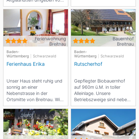
einem herrlichen Wander-,
Mountainbike- und
Skigebiet. Sowie...
Ferienwohnung
Bauernhof
Breitnau
Breitnau
Baden-
Baden-
Württemberg
Schwarzwald
Württemberg
Schwarzwald
Ferienhaus Erika
Rutscherhof
Unser Haus steht ruhig und
Gepflegter Biobauernhof
sonnig an einer
auf 960m ü.M. in toller
Nebenstrasse in der
Alleinlage. Unsere
Ortsmitte von Breitnau. Wir
Betriebszweige sind neben
vermieten 4 gemütlich und
der Ferienwohnung
komfortabel...
Waldwirtschaft und...