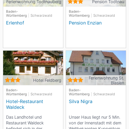
Ferienwohnung Todtnauberg
Pension Todtnau
Baden-
Baden-
Württemberg
Schwarzwald
Württemberg
Schwarzwald
Erlenhof
Pension Enzian
Ferienwohnung St.
Hotel Feldberg
Blasien
Baden-
Baden-
Württemberg
Schwarzwald
Württemberg
Schwarzwald
Hotel-Restaurant
Silva Nigra
Waldeck
Das Landhotel und
Unser Haus liegt nur 5 Min.
Restaurant Waldeck
von der Innenstadt mit dem
befindet sich in der
Weltbekannten Kuppeldom