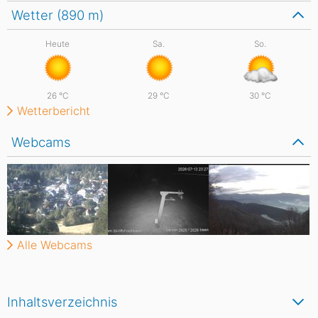
Wetter (890
m
)
Heute
Sa.
So.
26
°C
29
°C
30
°C
Wetterbericht
Webcams
Alle Webcams
Inhaltsverzeichnis