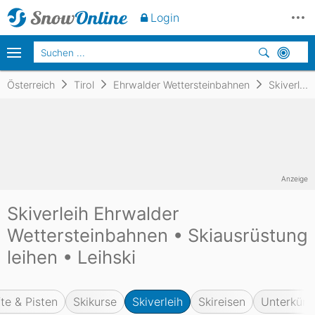
Login
Österreich
Tirol
Ehrwalder Wettersteinbahnen
Skiverleih
Anzeige
Skiverleih Ehrwalder
Wettersteinbahnen • Skiausrüstung
leihen • Leihski
fte & Pisten
Skikurse
Skiverleih
Skireisen
Unterkünf