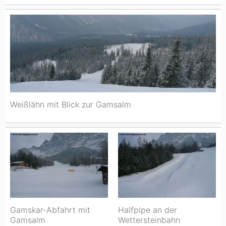
Weißlähn mit Blick zur Gamsalm
Gamskar-Abfahrt mit
Halfpipe an der
Gamsalm
Wettersteinbahn