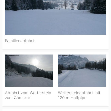
Familienabfahrt
Abfahrt vom Wetterstein
Wettersteinabfahrt mit
zum Gamskar
120 m Halfpipe