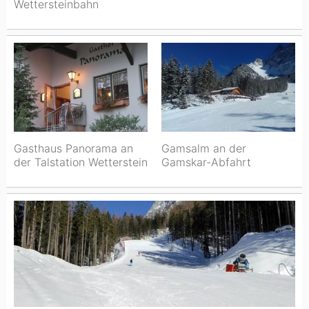
Wettersteinbahn
Gasthaus Panorama an
Gamsalm an der
der Talstation Wetterstein
Gamskar-Abfahrt