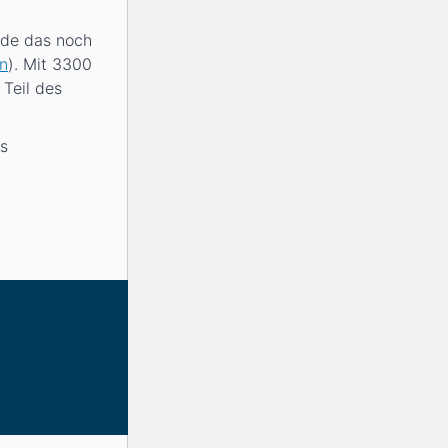
rde das noch
n
). Mit 3300
 Teil des
es