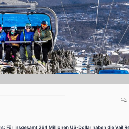
Head
Russland
Südkorea
Türkei
Dynastar
Salomon
Aserbaidschan
Vereinigte Arabische Emirate
Stöckli
Kästle
Scott
ien
Ogso
Indigo
nien
rs: Für insgesamt 264 Millionen US-Dollar haben die Vail R