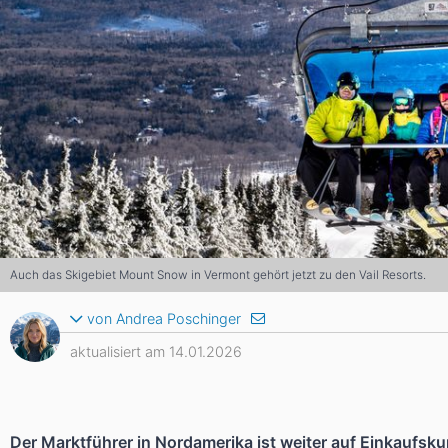
Asien
Blizzard
Südamerika
Japan
China
Argentinien
Chile
Iran
Indien
Nordica
Asien
Ozeanien
Russland
China
Neuseeland
Austral
Hagan
Südamerika
Chile
Argenti
Auch das Skigebiet Mount Snow in Vermont gehört jetzt zu den Vail Resorts.
Afrika
von Andrea Poschinger
aktualisiert am 14.01.2026
Ägypten
Der Marktführer in Nordamerika ist weiter auf Einkaufsku