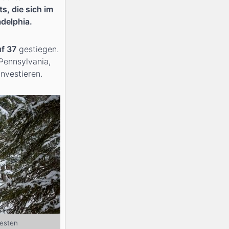
s, die sich im
delphia.
f 37
gestiegen.
Pennsylvania,
nvestieren.
testen