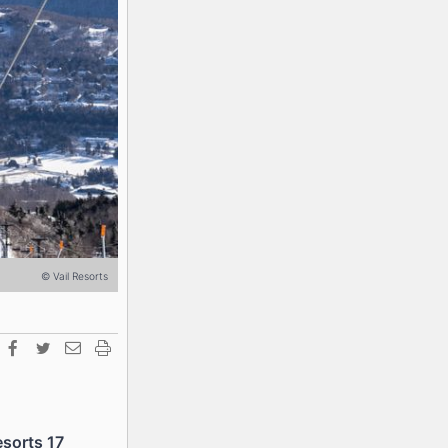
K2
Georgien
Black Diamond
© Vail Resorts
esorts 17