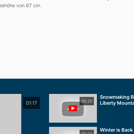
hneehöhe von 67
cm
.
Snowmaking B
00:25
01:17
Liberty Mounta
Winter is Back
00:22