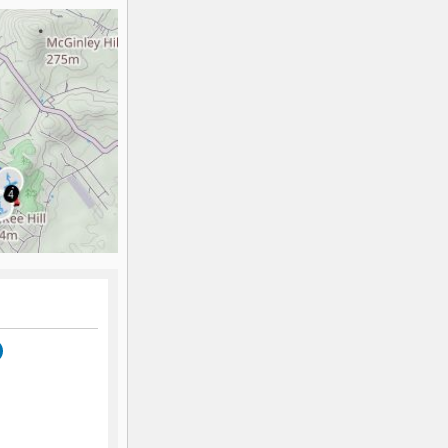
K2
Georgien
Black Diamond