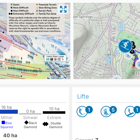
Head
Russland
Südkorea
Türkei
Dynastar
Salomon
Aserbaidschan
Vereinigte Arabische Emirate
Stöckli
Kästle
Scott
ien
Ogso
Indigo
nien
Lifte
1
5
1
Mittel
Schwer
Extrem
Blue
Black
Double
Squared
Diamond
Diamond
e
40
ha