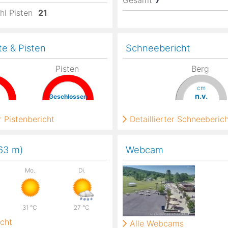
Gesamt
7
hl Pisten
21
te & Pisten
Schneebericht
Pisten
Berg
cm
n.v.
Geschlossen
 Pistenbericht
Detaillierter Schneeberic
363
m
)
Webcam
Mo.
Di.
31
°C
27
°C
cht
Alle Webcams