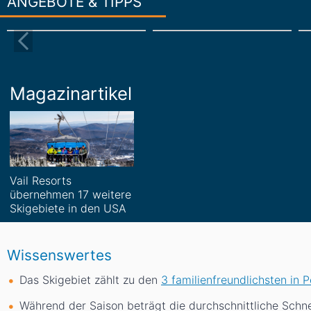
ANGEBOTE & TIPPS
Magazinartikel
Vail Resorts
übernehmen 17 weitere
Skigebiete in den USA
Wissenswertes
Das Skigebiet zählt zu den
3 familienfreundlichsten in 
Während der Saison beträgt die durchschnittliche Sch