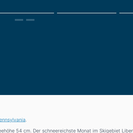
Pennsylvania
.
neehöhe 54
cm
. Der schneereichste Monat im Skigebiet Libe