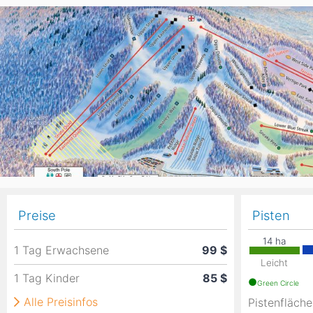
Asien
Blizzard
Südamerika
Japan
China
Argentinien
Chile
Iran
Indien
Nordica
Asien
Ozeanien
Russland
China
Neuseeland
Austral
Hagan
Südamerika
Chile
Argenti
Preise
Pisten
Afrika
1 Tag Erwachsene
99 $
Ägypten
Leicht
1 Tag Kinder
85 $
Green Circle
Alle Preisinfos
Pistenfläch