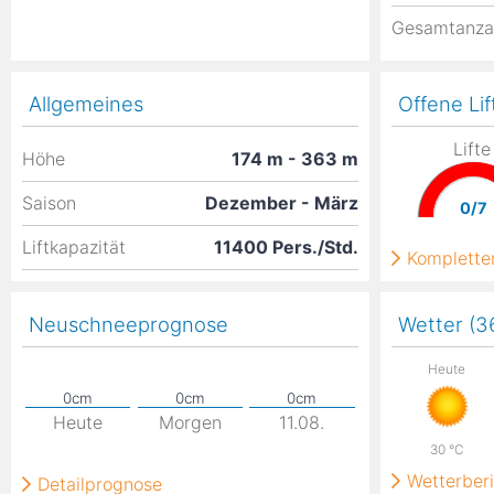
Gesamtanza
Allgemeines
Offene Lif
Lifte
Höhe
174
m
- 363
m
Saison
Dezember - März
0/7
Liftkapazität
11400 Pers./Std.
Kompletter
Neuschneeprognose
Wetter (
Heute
Heute
Morgen
11.08.
30
°C
Wetterberi
Detailprognose